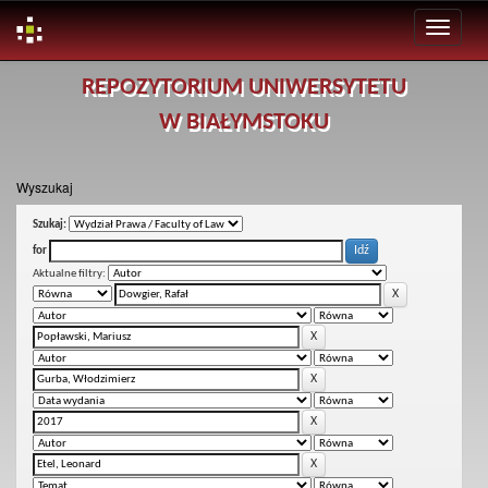
Skip
REPOZYTORIUM UNIWERSYTETU
navigation
W BIAŁYMSTOKU
Wyszukaj
Szukaj:
for
Aktualne filtry: