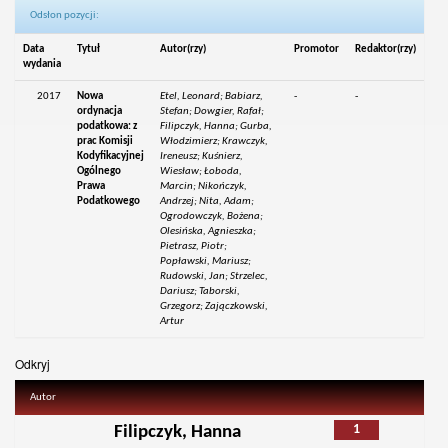
Odsłon pozycji:
Data
Tytuł
Autor(rzy)
Promotor
Redaktor(rzy)
wydania
2017
Nowa
Etel, Leonard; Babiarz,
-
-
ordynacja
Stefan; Dowgier, Rafał;
podatkowa: z
Filipczyk, Hanna; Gurba,
prac Komisji
Włodzimierz; Krawczyk,
Kodyfikacyjnej
Ireneusz; Kuśnierz,
Ogólnego
Wiesław; Łoboda,
Prawa
Marcin; Nikończyk,
Podatkowego
Andrzej; Nita, Adam;
Ogrodowczyk, Bożena;
Olesińska, Agnieszka;
Pietrasz, Piotr;
Popławski, Mariusz;
Rudowski, Jan; Strzelec,
Dariusz; Taborski,
Grzegorz; Zajączkowski,
Artur
Odkryj
Autor
1
Filipczyk, Hanna