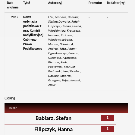
Data
Tytuł
Autor(rzy)
Promotor
Redaktor(rzy)
wydania
2017
Nowa
Etel, Leonard; Babiarz,
-
-
ordynacja
Stefan; Dowgier, Rafał;
podatkowa: z
Filipczyk, Hanna; Gurba,
prac Komisji
Włodzimierz; Krawczyk,
Kodyfikacyjnej
Ireneusz; Kuśnierz,
Ogólnego
Wiesław; Łoboda,
Prawa
Marcin; Nikończyk,
Podatkowego
Andrzej; Nita, Adam;
Ogrodowczyk, Bożena;
Olesińska, Agnieszka;
Pietrasz, Piotr;
Popławski, Mariusz;
Rudowski, Jan; Strzelec,
Dariusz; Taborski,
Grzegorz; Zajączkowski,
Artur
Odkryj
Autor
1
Babiarz, Stefan
1
Filipczyk, Hanna