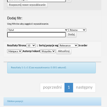
Rozpocznij nowe wyszukiwanie
Dodaj filtr:
Uzyj filtrów aby zagęścić wyszukiwanie.
Rezultaty/Strona
|
Sortuj pozycje wg
In order
Autorzy/rekord
Rezultaty 1-1 z 1 (Czas wyszukiwania: 0.001 sekund).
poprzedni
1
następny
Odsłon pozycji: