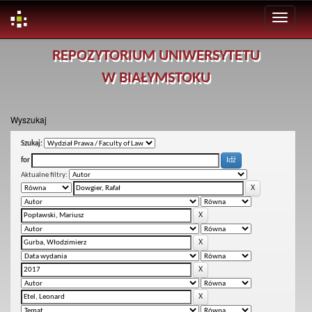
Skip
REPOZYTORIUM UNIWERSYTETU
navigation
W BIAŁYMSTOKU
Wyszukaj
Szukaj:
for
Aktualne filtry: