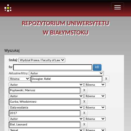
Skip
REPOZYTORIUM UNIWERSYTETU
navigation
W BIAŁYMSTOKU
Wyszukaj
Szukaj:
for
Aktualne filtry: