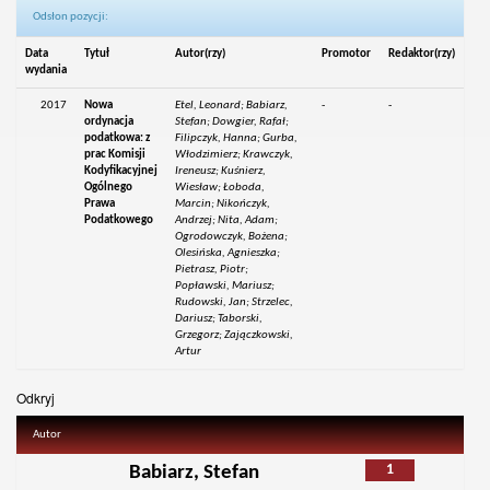
Odsłon pozycji:
Data
Tytuł
Autor(rzy)
Promotor
Redaktor(rzy)
wydania
2017
Nowa
Etel, Leonard; Babiarz,
-
-
ordynacja
Stefan; Dowgier, Rafał;
podatkowa: z
Filipczyk, Hanna; Gurba,
prac Komisji
Włodzimierz; Krawczyk,
Kodyfikacyjnej
Ireneusz; Kuśnierz,
Ogólnego
Wiesław; Łoboda,
Prawa
Marcin; Nikończyk,
Podatkowego
Andrzej; Nita, Adam;
Ogrodowczyk, Bożena;
Olesińska, Agnieszka;
Pietrasz, Piotr;
Popławski, Mariusz;
Rudowski, Jan; Strzelec,
Dariusz; Taborski,
Grzegorz; Zajączkowski,
Artur
Odkryj
Autor
1
Babiarz, Stefan