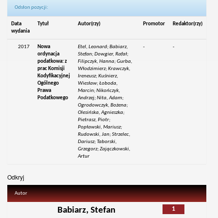
Odsłon pozycji:
Data
Tytuł
Autor(rzy)
Promotor
Redaktor(rzy)
wydania
2017
Nowa
Etel, Leonard; Babiarz,
-
-
ordynacja
Stefan; Dowgier, Rafał;
podatkowa: z
Filipczyk, Hanna; Gurba,
prac Komisji
Włodzimierz; Krawczyk,
Kodyfikacyjnej
Ireneusz; Kuśnierz,
Ogólnego
Wiesław; Łoboda,
Prawa
Marcin; Nikończyk,
Podatkowego
Andrzej; Nita, Adam;
Ogrodowczyk, Bożena;
Olesińska, Agnieszka;
Pietrasz, Piotr;
Popławski, Mariusz;
Rudowski, Jan; Strzelec,
Dariusz; Taborski,
Grzegorz; Zajączkowski,
Artur
Odkryj
Autor
1
Babiarz, Stefan