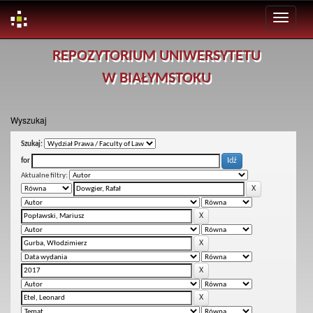
Skip
REPOZYTORIUM UNIWERSYTETU
navigation
W BIAŁYMSTOKU
Wyszukaj
Szukaj:
for
Aktualne filtry: