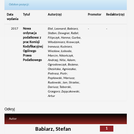
Odsłon pozycji:
Data
Tytuł
Autor(rzy)
Promotor
Redaktor(rzy)
wydania
2017
Nowa
Etel, Leonard; Babiarz,
-
-
ordynacja
Stefan; Dowgier, Rafał;
podatkowa: z
Filipczyk, Hanna; Gurba,
prac Komisji
Włodzimierz; Krawczyk,
Kodyfikacyjnej
Ireneusz; Kuśnierz,
Ogólnego
Wiesław; Łoboda,
Prawa
Marcin; Nikończyk,
Podatkowego
Andrzej; Nita, Adam;
Ogrodowczyk, Bożena;
Olesińska, Agnieszka;
Pietrasz, Piotr;
Popławski, Mariusz;
Rudowski, Jan; Strzelec,
Dariusz; Taborski,
Grzegorz; Zajączkowski,
Artur
Odkryj
Autor
1
Babiarz, Stefan