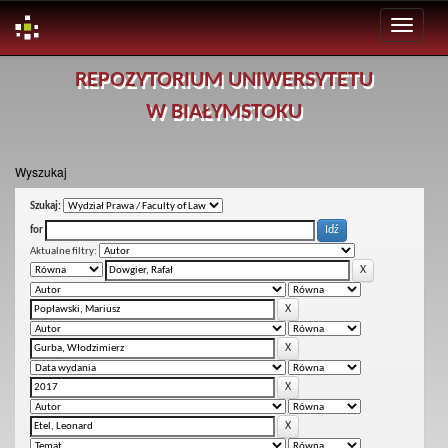
Skip
REPOZYTORIUM UNIWERSYTETU
navigation
W BIAŁYMSTOKU
Wyszukaj
Szukaj:
for
Aktualne filtry: