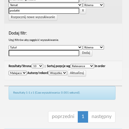
Rozpocznij nowe wyszukiwanie
Dodaj filtr:
Uzyj filtrów aby zagęścić wyszukiwanie.
Rezultaty/Strona
|
Sortuj pozycje wg
In order
Autorzy/rekord
Rezultaty 1-1 z 1 (Czas wyszukiwania: 0.001 sekund).
poprzedni
1
następny