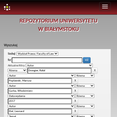
Skip
REPOZYTORIUM UNIWERSYTETU
navigation
W BIAŁYMSTOKU
Wyszukaj
Szukaj:
for
Aktualne filtry: