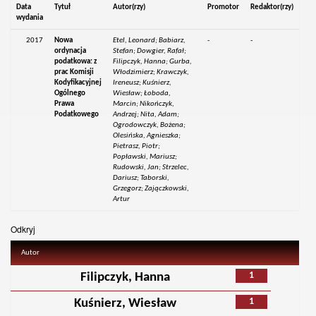
Data
Tytuł
Autor(rzy)
Promotor
Redaktor(rzy)
wydania
2017
Nowa
Etel, Leonard; Babiarz,
-
-
ordynacja
Stefan; Dowgier, Rafał;
podatkowa: z
Filipczyk, Hanna; Gurba,
prac Komisji
Włodzimierz; Krawczyk,
Kodyfikacyjnej
Ireneusz; Kuśnierz,
Ogólnego
Wiesław; Łoboda,
Prawa
Marcin; Nikończyk,
Podatkowego
Andrzej; Nita, Adam;
Ogrodowczyk, Bożena;
Olesińska, Agnieszka;
Pietrasz, Piotr;
Popławski, Mariusz;
Rudowski, Jan; Strzelec,
Dariusz; Taborski,
Grzegorz; Zajączkowski,
Artur
Odkryj
Autor
1
Filipczyk, Hanna
1
Kuśnierz, Wiesław