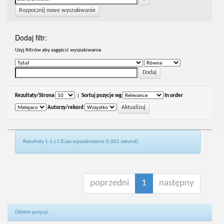
Rozpocznij nowe wyszukiwanie
Dodaj filtr:
Uzyj filtrów aby zagęścić wyszukiwanie.
Rezultaty/Strona
|
Sortuj pozycje wg
In order
Autorzy/rekord
Rezultaty 1-1 z 1 (Czas wyszukiwania: 0.001 sekund).
poprzedni
1
następny
Odsłon pozycji: