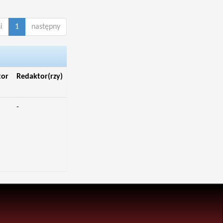
i
1
następny
tor
Redaktor(rzy)
-