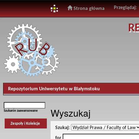
Przeglądaj:
Strona główna
Skip
R
navigation
Repozytorium Uniwersytetu w Białymstoku
Wyszukaj
Szukanie zaawansowane
Zespoły i Kolekcje
Szukaj:
for