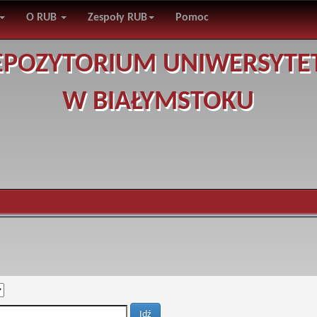
O RUB
Zespoły RUB
Pomoc
EPOZYTORIUM UNIWERSYTE
W BIAŁYMSTOKU