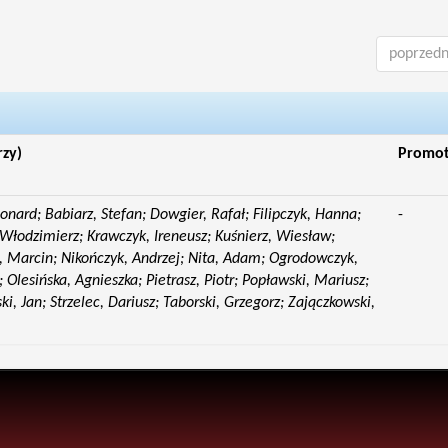
poprzedn
rzy)
Promo
eonard; Babiarz, Stefan; Dowgier, Rafał; Filipczyk, Hanna;
-
Włodzimierz; Krawczyk, Ireneusz; Kuśnierz, Wiesław;
 Marcin; Nikończyk, Andrzej; Nita, Adam; Ogrodowczyk,
 Olesińska, Agnieszka; Pietrasz, Piotr; Popławski, Mariusz;
i, Jan; Strzelec, Dariusz; Taborski, Grzegorz; Zajączkowski,