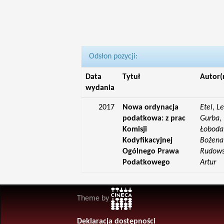
Odsłon pozycji:
Data
Tytuł
Autor(
wydania
2017
Nowa ordynacja
Etel, L
podatkowa: z prac
Gurba, 
Komisji
Łoboda,
Kodyfikacyjnej
Bożena;
Ogólnego Prawa
Rudowsk
Podatkowego
Artur
Theme by
Deklaracja dostępności