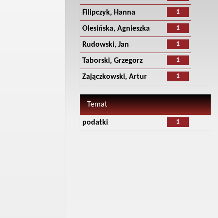
1
Filipczyk, Hanna
1
Olesińska, Agnieszka
1
Rudowski, Jan
1
Taborski, Grzegorz
1
Zajączkowski, Artur
Temat
1
podatki