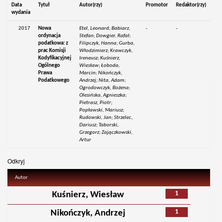
Data
Tytuł
Autor(rzy)
Promotor
Redaktor(rzy)
wydania
2017
Nowa
Etel, Leonard; Babiarz,
-
-
ordynacja
Stefan; Dowgier, Rafał;
podatkowa: z
Filipczyk, Hanna; Gurba,
prac Komisji
Włodzimierz; Krawczyk,
Kodyfikacyjnej
Ireneusz; Kuśnierz,
Ogólnego
Wiesław; Łoboda,
Prawa
Marcin; Nikończyk,
Podatkowego
Andrzej; Nita, Adam;
Ogrodowczyk, Bożena;
Olesińska, Agnieszka;
Pietrasz, Piotr;
Popławski, Mariusz;
Rudowski, Jan; Strzelec,
Dariusz; Taborski,
Grzegorz; Zajączkowski,
Artur
Odkryj
Autor
1
Kuśnierz, Wiesław
1
Nikończyk, Andrzej