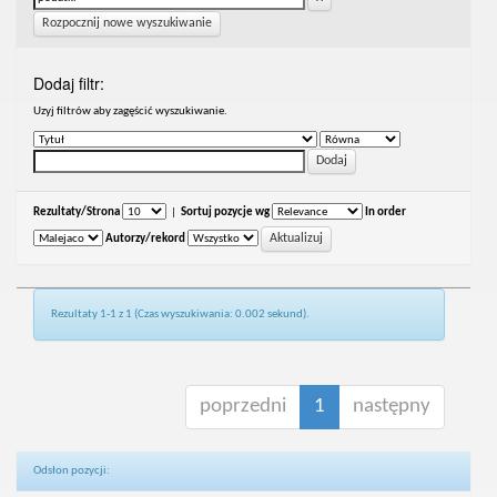
Rozpocznij nowe wyszukiwanie
Dodaj filtr:
Uzyj filtrów aby zagęścić wyszukiwanie.
Rezultaty/Strona
|
Sortuj pozycje wg
In order
Autorzy/rekord
Rezultaty 1-1 z 1 (Czas wyszukiwania: 0.002 sekund).
poprzedni
1
następny
Odsłon pozycji: