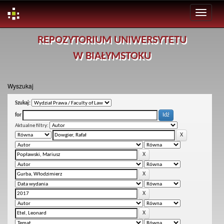
Skip
REPOZYTORIUM UNIWERSYTETU
navigation
W BIAŁYMSTOKU
Wyszukaj
Szukaj:
for
Aktualne filtry: