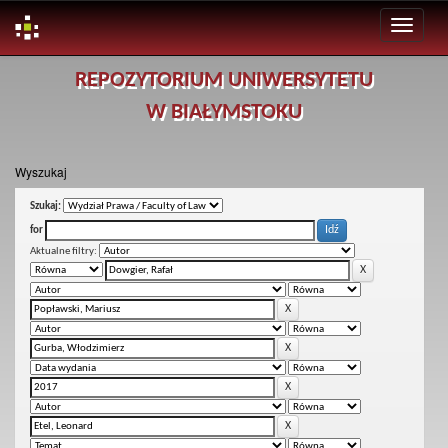
Skip
REPOZYTORIUM UNIWERSYTETU
navigation
W BIAŁYMSTOKU
Wyszukaj
Szukaj:
for
Aktualne filtry: