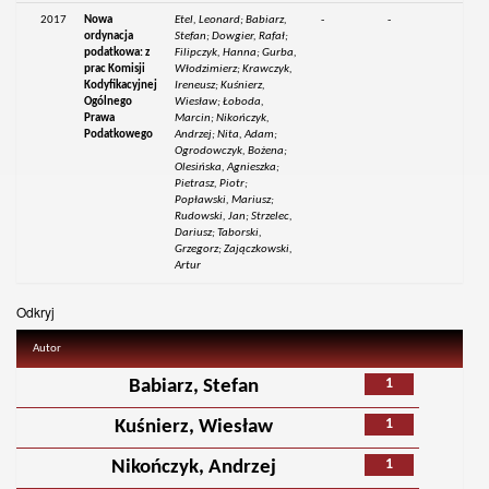
2017
Nowa
Etel, Leonard; Babiarz,
-
-
ordynacja
Stefan; Dowgier, Rafał;
podatkowa: z
Filipczyk, Hanna; Gurba,
prac Komisji
Włodzimierz; Krawczyk,
Kodyfikacyjnej
Ireneusz; Kuśnierz,
Ogólnego
Wiesław; Łoboda,
Prawa
Marcin; Nikończyk,
Podatkowego
Andrzej; Nita, Adam;
Ogrodowczyk, Bożena;
Olesińska, Agnieszka;
Pietrasz, Piotr;
Popławski, Mariusz;
Rudowski, Jan; Strzelec,
Dariusz; Taborski,
Grzegorz; Zajączkowski,
Artur
Odkryj
Autor
1
Babiarz, Stefan
1
Kuśnierz, Wiesław
1
Nikończyk, Andrzej