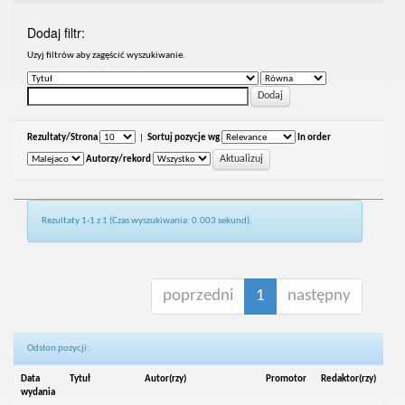
Dodaj filtr:
Uzyj filtrów aby zagęścić wyszukiwanie.
Rezultaty/Strona
|
Sortuj pozycje wg
In order
Autorzy/rekord
Rezultaty 1-1 z 1 (Czas wyszukiwania: 0.003 sekund).
poprzedni
1
następny
Odsłon pozycji:
Data
Tytuł
Autor(rzy)
Promotor
Redaktor(rzy)
wydania