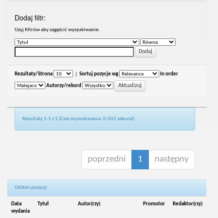
Dodaj filtr:
Uzyj filtrów aby zagęścić wyszukiwanie.
Rezultaty/Strona
|
Sortuj pozycje wg
In order
Autorzy/rekord
Rezultaty 1-1 z 1 (Czas wyszukiwania: 0.002 sekund).
poprzedni
1
następny
Odsłon pozycji:
Data
Tytuł
Autor(rzy)
Promotor
Redaktor(rzy)
wydania