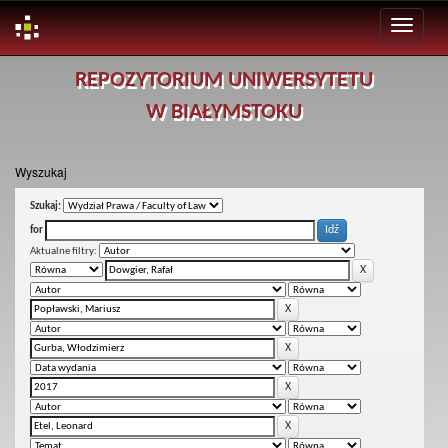
Skip
REPOZYTORIUM UNIWERSYTETU
navigation
W BIAŁYMSTOKU
Wyszukaj
Szukaj:
for
Aktualne filtry: