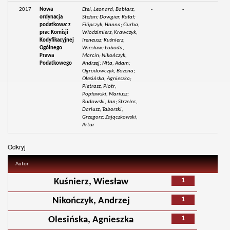
2017
Nowa
Etel, Leonard; Babiarz,
-
-
ordynacja
Stefan; Dowgier, Rafał;
podatkowa: z
Filipczyk, Hanna; Gurba,
prac Komisji
Włodzimierz; Krawczyk,
Kodyfikacyjnej
Ireneusz; Kuśnierz,
Ogólnego
Wiesław; Łoboda,
Prawa
Marcin; Nikończyk,
Podatkowego
Andrzej; Nita, Adam;
Ogrodowczyk, Bożena;
Olesińska, Agnieszka;
Pietrasz, Piotr;
Popławski, Mariusz;
Rudowski, Jan; Strzelec,
Dariusz; Taborski,
Grzegorz; Zajączkowski,
Artur
Odkryj
Autor
1
Kuśnierz, Wiesław
1
Nikończyk, Andrzej
1
Olesińska, Agnieszka