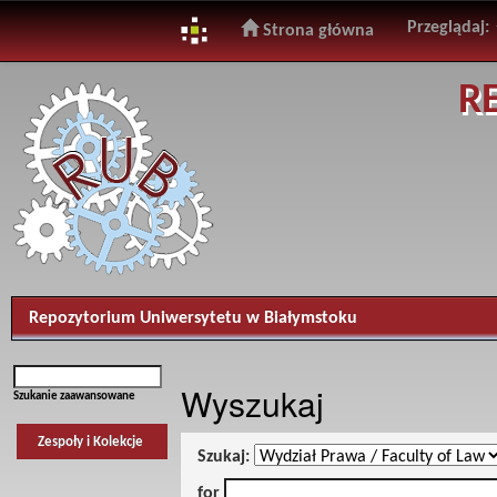
Przeglądaj:
Strona główna
Skip
R
navigation
Repozytorium Uniwersytetu w Białymstoku
Wyszukaj
Szukanie zaawansowane
Zespoły i Kolekcje
Szukaj:
for