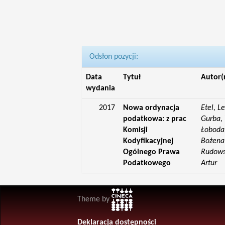
Odsłon pozycji:
Data
Tytuł
Autor(
wydania
2017
Nowa ordynacja
Etel, L
podatkowa: z prac
Gurba, 
Komisji
Łoboda,
Kodyfikacyjnej
Bożena;
Ogólnego Prawa
Rudowsk
Podatkowego
Artur
Theme by
Deklaracja dostępności