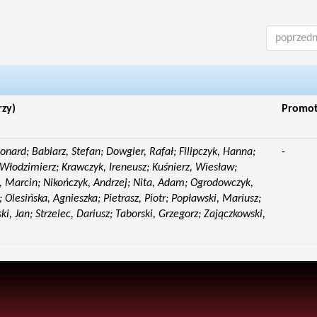
poprzedn
rzy)
Promo
eonard; Babiarz, Stefan; Dowgier, Rafał; Filipczyk, Hanna;
-
Włodzimierz; Krawczyk, Ireneusz; Kuśnierz, Wiesław;
 Marcin; Nikończyk, Andrzej; Nita, Adam; Ogrodowczyk,
 Olesińska, Agnieszka; Pietrasz, Piotr; Popławski, Mariusz;
i, Jan; Strzelec, Dariusz; Taborski, Grzegorz; Zajączkowski,