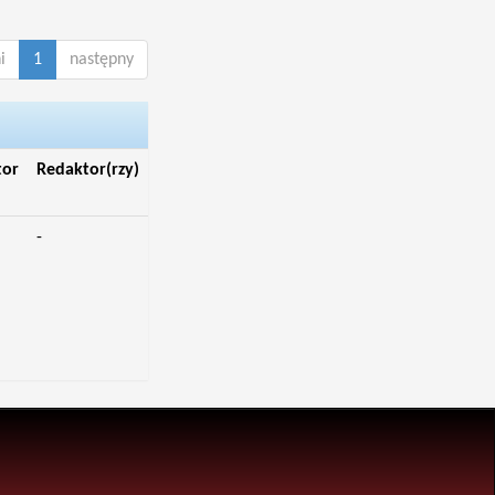
i
1
następny
tor
Redaktor(rzy)
-