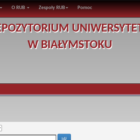
O RUB
Zespoły RUB
Pomoc
EPOZYTORIUM UNIWERSYTE
W BIAŁYMSTOKU