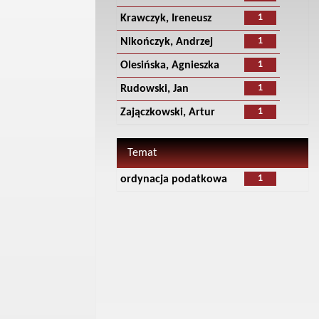
1
Krawczyk, Ireneusz
1
Nikończyk, Andrzej
1
Olesińska, Agnieszka
1
Rudowski, Jan
1
Zajączkowski, Artur
Temat
1
ordynacja podatkowa