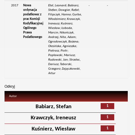
2017
Nowa
Etel, Leonard; Babiarz,
-
-
ordynacja
Stefan; Dowgier, Rafał;
podatkowa: z
Filipczyk, Hanna; Gurba,
prac Komisji
Włodzimierz; Krawczyk,
Kodyfikacyjnej
Ireneusz; Kuśnierz,
Ogólnego
Wiesław; Łoboda,
Prawa
Marcin; Nikończyk,
Podatkowego
Andrzej; Nita, Adam;
Ogrodowczyk, Bożena;
Olesińska, Agnieszka;
Pietrasz, Piotr;
Popławski, Mariusz;
Rudowski, Jan; Strzelec,
Dariusz; Taborski,
Grzegorz; Zajączkowski,
Artur
Odkryj
Autor
1
Babiarz, Stefan
1
Krawczyk, Ireneusz
1
Kuśnierz, Wiesław