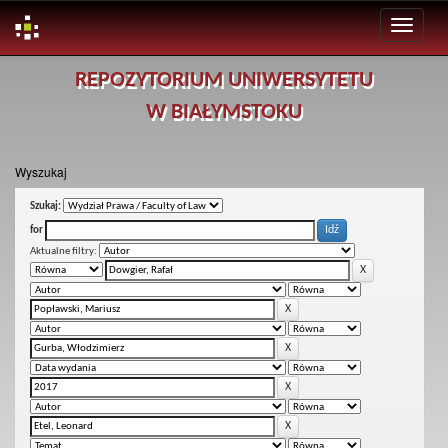
Skip
REPOZYTORIUM UNIWERSYTETU
navigation
W BIAŁYMSTOKU
Wyszukaj
Szukaj:
for
Aktualne filtry: