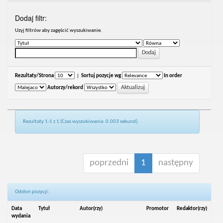
Dodaj filtr:
Uzyj filtrów aby zagęścić wyszukiwanie.
Rezultaty/Strona
|
Sortuj pozycje wg
In order
Autorzy/rekord
Rezultaty 1-1 z 1 (Czas wyszukiwania: 0.003 sekund).
poprzedni
1
następny
Odsłon pozycji:
Data
Tytuł
Autor(rzy)
Promotor
Redaktor(rzy)
wydania