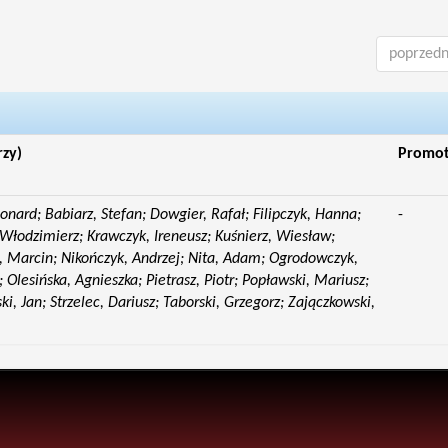
poprzedn
rzy)
Promo
eonard; Babiarz, Stefan; Dowgier, Rafał; Filipczyk, Hanna;
-
Włodzimierz; Krawczyk, Ireneusz; Kuśnierz, Wiesław;
 Marcin; Nikończyk, Andrzej; Nita, Adam; Ogrodowczyk,
 Olesińska, Agnieszka; Pietrasz, Piotr; Popławski, Mariusz;
i, Jan; Strzelec, Dariusz; Taborski, Grzegorz; Zajączkowski,