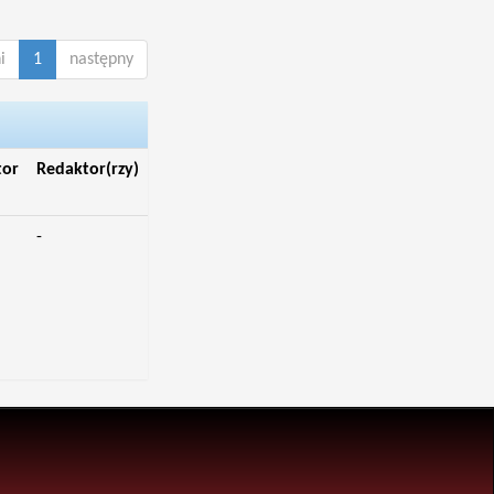
i
1
następny
tor
Redaktor(rzy)
-