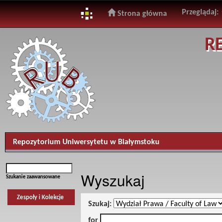
Przeglądaj:
Strona główna
Skip
R
navigation
Repozytorium Uniwersytetu w Białymstoku
Wyszukaj
Szukanie zaawansowane
Zespoły i Kolekcje
Szukaj:
for