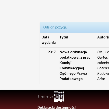
Odsłon pozycji:
Data
Tytuł
Autor(
wydania
2017
Nowa ordynacja
Etel, L
podatkowa: z prac
Gurba, 
Komisji
Łoboda,
Kodyfikacyjnej
Bożena;
Ogólnego Prawa
Rudowsk
Podatkowego
Artur
Theme by
Deklaracja dostępności