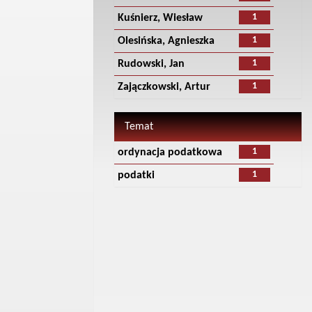
1
Kuśnierz, Wiesław
1
Olesińska, Agnieszka
1
Rudowski, Jan
1
Zajączkowski, Artur
Temat
1
ordynacja podatkowa
1
podatki