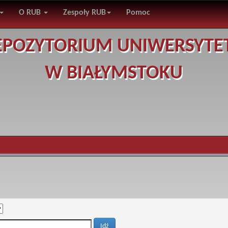
O RUB
Zespoły RUB
Pomoc
EPOZYTORIUM UNIWERSYTE
W BIAŁYMSTOKU