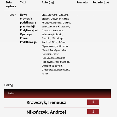
Data
Tytuł
Autor(rzy)
Promotor
Redaktor(rzy)
wydania
2017
Nowa
Etel, Leonard; Babiarz,
-
-
ordynacja
Stefan; Dowgier, Rafał;
podatkowa: z
Filipczyk, Hanna; Gurba,
prac Komisji
Włodzimierz; Krawczyk,
Kodyfikacyjnej
Ireneusz; Kuśnierz,
Ogólnego
Wiesław; Łoboda,
Prawa
Marcin; Nikończyk,
Podatkowego
Andrzej; Nita, Adam;
Ogrodowczyk, Bożena;
Olesińska, Agnieszka;
Pietrasz, Piotr;
Popławski, Mariusz;
Rudowski, Jan; Strzelec,
Dariusz; Taborski,
Grzegorz; Zajączkowski,
Artur
Odkryj
Autor
1
Krawczyk, Ireneusz
1
Nikończyk, Andrzej