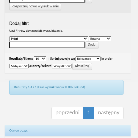
Rozpocznij nowe wyszukiwanie
Dodaj filtr:
Uzyj filtrów aby zagęścić wyszukiwanie.
Rezultaty/Strona
|
Sortuj pozycje wg
In order
Autorzy/rekord
Rezultaty 1-1 z 1 (Czas wyszukiwania: 0.002 sekund).
poprzedni
1
następny
Odsłon pozycji: