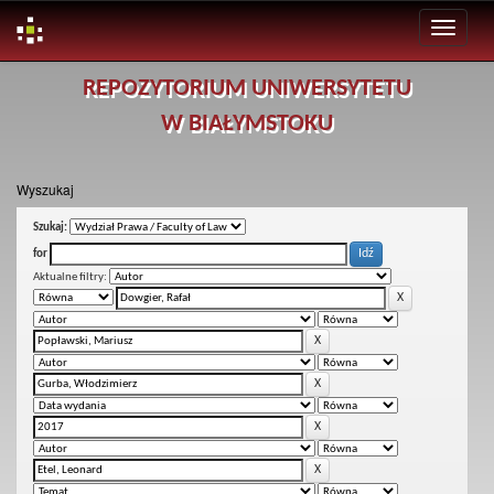
Skip
REPOZYTORIUM UNIWERSYTETU
navigation
W BIAŁYMSTOKU
Wyszukaj
Szukaj:
for
Aktualne filtry: