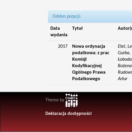
Odsłon pozycji:
Data
Tytuł
Autor(
wydania
2017
Nowa ordynacja
Etel, L
podatkowa: z prac
Gurba, 
Komisji
Łoboda,
Kodyfikacyjnej
Bożena;
Ogólnego Prawa
Rudowsk
Podatkowego
Artur
Theme by
Deklaracja dostępności