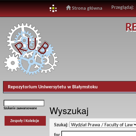
Przeglądaj:
Strona główna
Skip
R
navigation
Repozytorium Uniwersytetu w Białymstoku
Wyszukaj
Szukanie zaawansowane
Zespoły i Kolekcje
Szukaj:
for