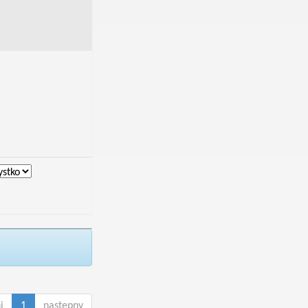
i
1
następny