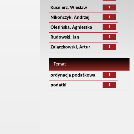
1
Kuśnierz, Wiesław
1
Nikończyk, Andrzej
1
Olesińska, Agnieszka
1
Rudowski, Jan
1
Zajączkowski, Artur
Temat
1
ordynacja podatkowa
1
podatki