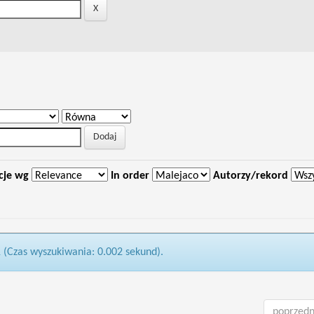
cje wg
In order
Autorzy/rekord
1 (Czas wyszukiwania: 0.002 sekund).
poprzedn