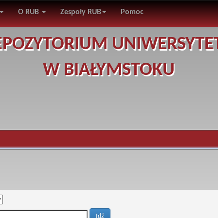
O RUB
Zespoły RUB
Pomoc
EPOZYTORIUM UNIWERSYTE
W BIAŁYMSTOKU