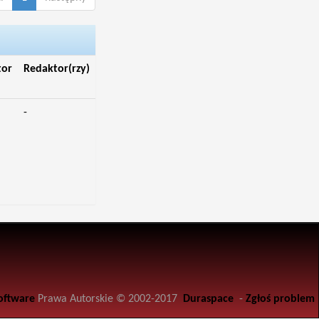
tor
Redaktor(rzy)
-
oftware
Prawa Autorskie © 2002-2017
Duraspace
-
Zgłoś problem