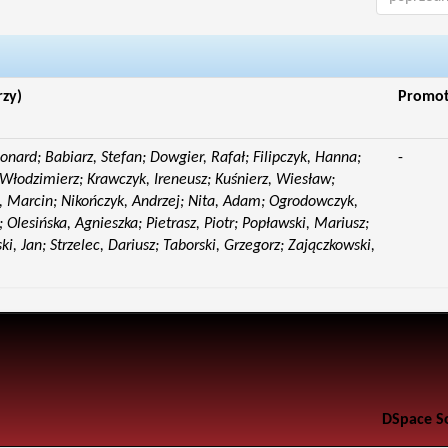
rzy)
Promo
eonard; Babiarz, Stefan; Dowgier, Rafał; Filipczyk, Hanna;
-
Włodzimierz; Krawczyk, Ireneusz; Kuśnierz, Wiesław;
 Marcin; Nikończyk, Andrzej; Nita, Adam; Ogrodowczyk,
 Olesińska, Agnieszka; Pietrasz, Piotr; Popławski, Mariusz;
i, Jan; Strzelec, Dariusz; Taborski, Grzegorz; Zajączkowski,
DSpace S