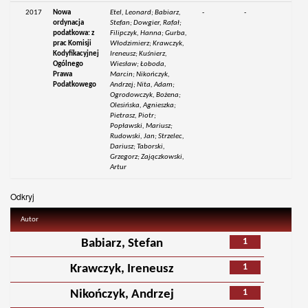
2017
Nowa
Etel, Leonard; Babiarz,
-
-
ordynacja
Stefan; Dowgier, Rafał;
podatkowa: z
Filipczyk, Hanna; Gurba,
prac Komisji
Włodzimierz; Krawczyk,
Kodyfikacyjnej
Ireneusz; Kuśnierz,
Ogólnego
Wiesław; Łoboda,
Prawa
Marcin; Nikończyk,
Podatkowego
Andrzej; Nita, Adam;
Ogrodowczyk, Bożena;
Olesińska, Agnieszka;
Pietrasz, Piotr;
Popławski, Mariusz;
Rudowski, Jan; Strzelec,
Dariusz; Taborski,
Grzegorz; Zajączkowski,
Artur
Odkryj
Autor
1
Babiarz, Stefan
1
Krawczyk, Ireneusz
1
Nikończyk, Andrzej