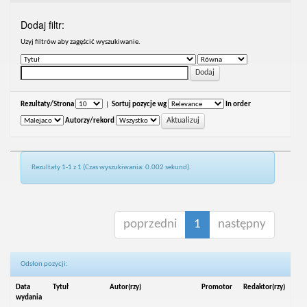
Dodaj filtr:
Uzyj filtrów aby zagęścić wyszukiwanie.
Rezultaty/Strona
|
Sortuj pozycje wg
In order
Autorzy/rekord
Rezultaty 1-1 z 1 (Czas wyszukiwania: 0.002 sekund).
poprzedni
1
następny
Odsłon pozycji:
Data
Tytuł
Autor(rzy)
Promotor
Redaktor(rzy)
wydania