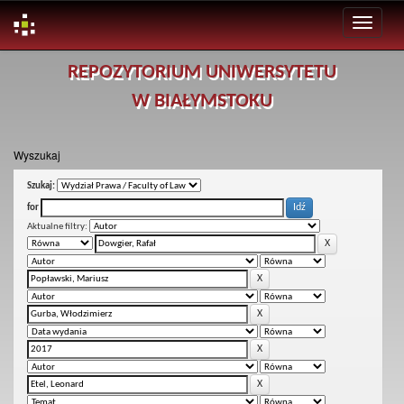
Skip
REPOZYTORIUM UNIWERSYTETU
navigation
W BIAŁYMSTOKU
Wyszukaj
Szukaj:
for
Aktualne filtry: