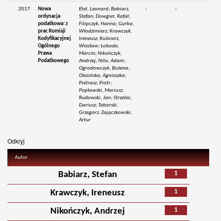
2017
Nowa
Etel, Leonard; Babiarz,
-
-
ordynacja
Stefan; Dowgier, Rafał;
podatkowa: z
Filipczyk, Hanna; Gurba,
prac Komisji
Włodzimierz; Krawczyk,
Kodyfikacyjnej
Ireneusz; Kuśnierz,
Ogólnego
Wiesław; Łoboda,
Prawa
Marcin; Nikończyk,
Podatkowego
Andrzej; Nita, Adam;
Ogrodowczyk, Bożena;
Olesińska, Agnieszka;
Pietrasz, Piotr;
Popławski, Mariusz;
Rudowski, Jan; Strzelec,
Dariusz; Taborski,
Grzegorz; Zajączkowski,
Artur
Odkryj
Autor
1
Babiarz, Stefan
1
Krawczyk, Ireneusz
1
Nikończyk, Andrzej