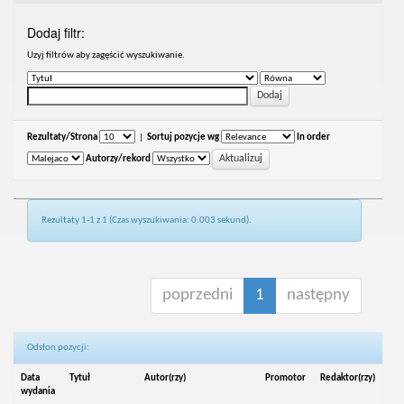
Dodaj filtr:
Uzyj filtrów aby zagęścić wyszukiwanie.
Rezultaty/Strona
|
Sortuj pozycje wg
In order
Autorzy/rekord
Rezultaty 1-1 z 1 (Czas wyszukiwania: 0.003 sekund).
poprzedni
1
następny
Odsłon pozycji:
Data
Tytuł
Autor(rzy)
Promotor
Redaktor(rzy)
wydania