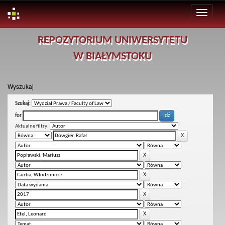
Skip
REPOZYTORIUM UNIWERSYTETU
navigation
W BIAŁYMSTOKU
Wyszukaj
Szukaj:
for
Aktualne filtry: