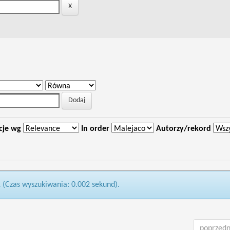
cje wg
In order
Autorzy/rekord
1 (Czas wyszukiwania: 0.002 sekund).
poprzedn