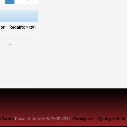
tor
Redaktor(rzy)
-
oftware
Prawa Autorskie © 2002-2017
Duraspace
-
Zgłoś problem