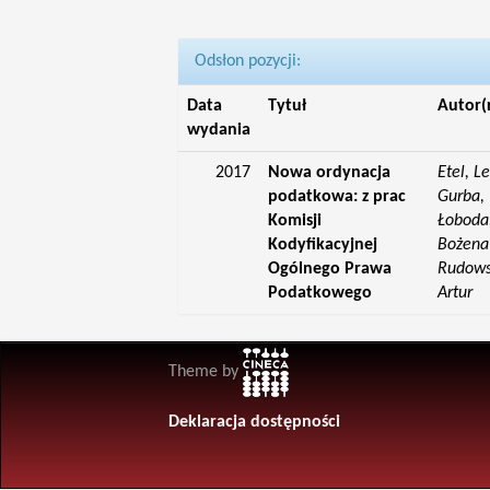
Odsłon pozycji:
Data
Tytuł
Autor(
wydania
2017
Nowa ordynacja
Etel, L
podatkowa: z prac
Gurba, 
Komisji
Łoboda,
Kodyfikacyjnej
Bożena;
Ogólnego Prawa
Rudowsk
Podatkowego
Artur
Theme by
Deklaracja dostępności