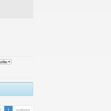
i
1
następny