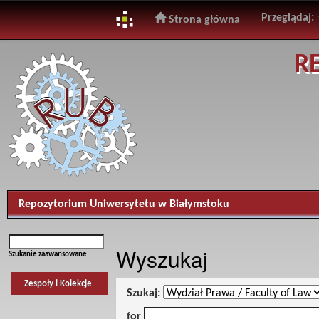
Przeglądaj:
Strona główna
Skip
R
navigation
Repozytorium Uniwersytetu w Białymstoku
Wyszukaj
Szukanie zaawansowane
Zespoły i Kolekcje
Szukaj:
for