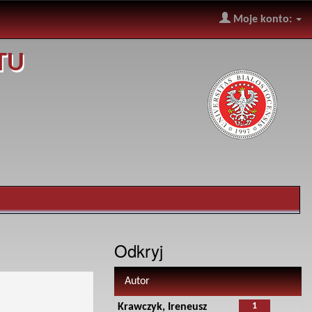
Moje konto:
TU
Odkryj
Autor
1
Krawczyk, Ireneusz