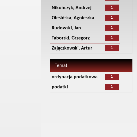
1
Nikończyk, Andrzej
1
Olesińska, Agnieszka
1
Rudowski, Jan
1
Taborski, Grzegorz
1
Zajączkowski, Artur
Temat
1
ordynacja podatkowa
1
podatki