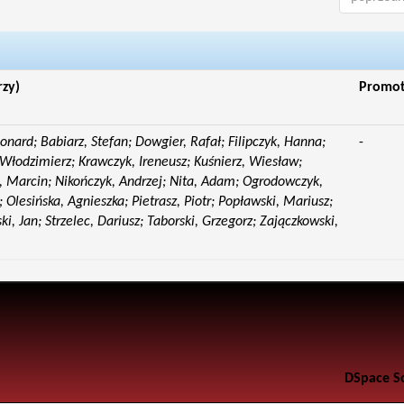
rzy)
Promo
eonard; Babiarz, Stefan; Dowgier, Rafał; Filipczyk, Hanna;
-
Włodzimierz; Krawczyk, Ireneusz; Kuśnierz, Wiesław;
 Marcin; Nikończyk, Andrzej; Nita, Adam; Ogrodowczyk,
 Olesińska, Agnieszka; Pietrasz, Piotr; Popławski, Mariusz;
i, Jan; Strzelec, Dariusz; Taborski, Grzegorz; Zajączkowski,
DSpace S