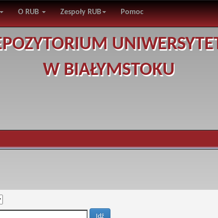
O RUB
Zespoły RUB
Pomoc
EPOZYTORIUM UNIWERSYTE
W BIAŁYMSTOKU