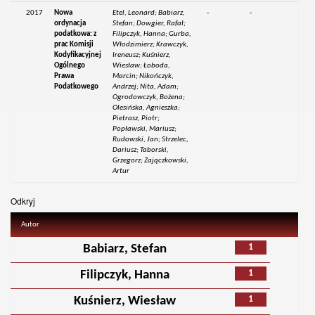
2017
Nowa
Etel, Leonard; Babiarz,
-
-
ordynacja
Stefan; Dowgier, Rafał;
podatkowa: z
Filipczyk, Hanna; Gurba,
prac Komisji
Włodzimierz; Krawczyk,
Kodyfikacyjnej
Ireneusz; Kuśnierz,
Ogólnego
Wiesław; Łoboda,
Prawa
Marcin; Nikończyk,
Podatkowego
Andrzej; Nita, Adam;
Ogrodowczyk, Bożena;
Olesińska, Agnieszka;
Pietrasz, Piotr;
Popławski, Mariusz;
Rudowski, Jan; Strzelec,
Dariusz; Taborski,
Grzegorz; Zajączkowski,
Artur
Odkryj
Autor
1
Babiarz, Stefan
1
Filipczyk, Hanna
1
Kuśnierz, Wiesław