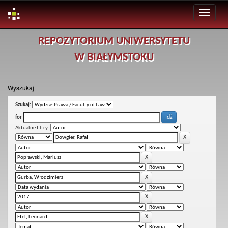
Skip
REPOZYTORIUM UNIWERSYTETU
navigation
W BIAŁYMSTOKU
Wyszukaj
Szukaj:
for
Aktualne filtry: