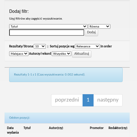
Dodaj filtr:
Uzyj filtrów aby zagęścić wyszukiwanie.
Rezultaty/Strona
|
Sortuj pozycje wg
In order
Autorzy/rekord
Rezultaty 1-1 z 1 (Czas wyszukiwania: 0.002 sekund).
poprzedni
1
następny
Odsłon pozycji:
Data
Tytuł
Autor(rzy)
Promotor
Redaktor(rzy)
wydania