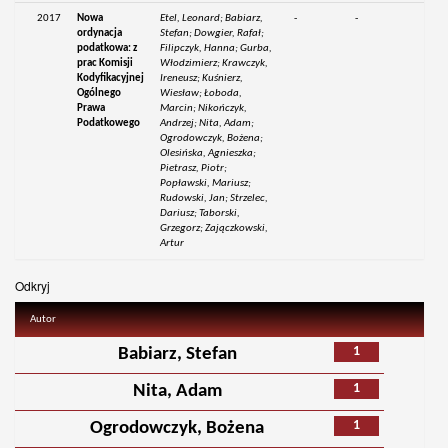
2017
Nowa
Etel, Leonard; Babiarz,
-
-
ordynacja
Stefan; Dowgier, Rafał;
podatkowa: z
Filipczyk, Hanna; Gurba,
prac Komisji
Włodzimierz; Krawczyk,
Kodyfikacyjnej
Ireneusz; Kuśnierz,
Ogólnego
Wiesław; Łoboda,
Prawa
Marcin; Nikończyk,
Podatkowego
Andrzej; Nita, Adam;
Ogrodowczyk, Bożena;
Olesińska, Agnieszka;
Pietrasz, Piotr;
Popławski, Mariusz;
Rudowski, Jan; Strzelec,
Dariusz; Taborski,
Grzegorz; Zajączkowski,
Artur
Odkryj
Autor
1
Babiarz, Stefan
1
Nita, Adam
1
Ogrodowczyk, Bożena