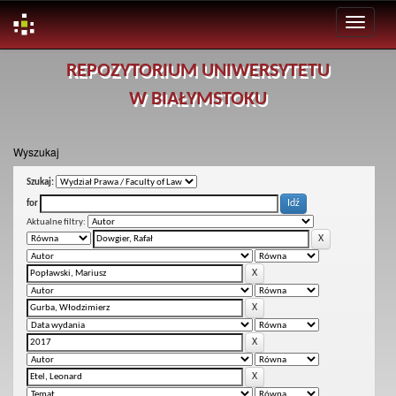
Skip
REPOZYTORIUM UNIWERSYTETU
navigation
W BIAŁYMSTOKU
Wyszukaj
Szukaj:
for
Aktualne filtry: