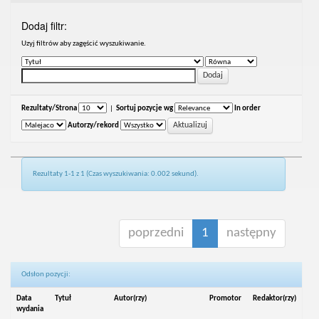
Dodaj filtr:
Uzyj filtrów aby zagęścić wyszukiwanie.
Rezultaty/Strona
|
Sortuj pozycje wg
In order
Autorzy/rekord
Rezultaty 1-1 z 1 (Czas wyszukiwania: 0.002 sekund).
poprzedni
1
następny
Odsłon pozycji:
Data
Tytuł
Autor(rzy)
Promotor
Redaktor(rzy)
wydania