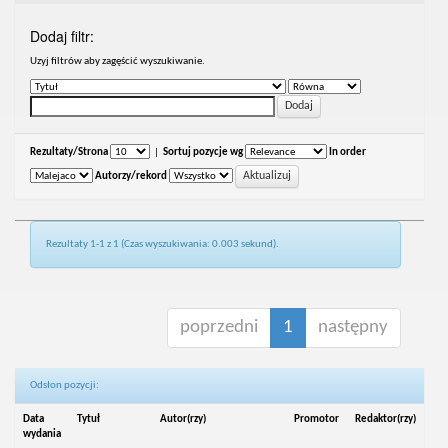
Dodaj filtr:
Uzyj filtrów aby zagęścić wyszukiwanie.
Rezultaty/Strona
|
Sortuj pozycje wg
In order
Autorzy/rekord
Rezultaty 1-1 z 1 (Czas wyszukiwania: 0.003 sekund).
poprzedni
1
następny
Odsłon pozycji:
Data
Tytuł
Autor(rzy)
Promotor
Redaktor(rzy)
wydania