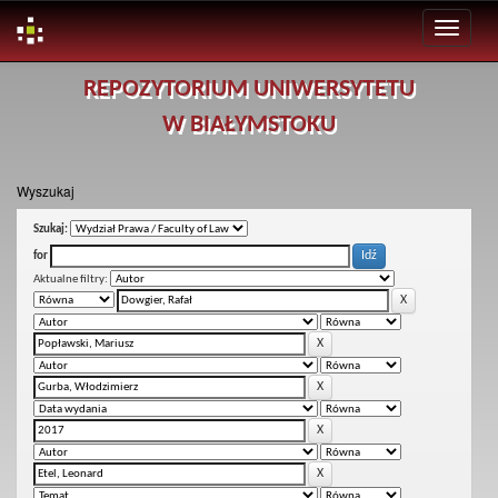
Skip
REPOZYTORIUM UNIWERSYTETU
navigation
W BIAŁYMSTOKU
Wyszukaj
Szukaj:
for
Aktualne filtry: