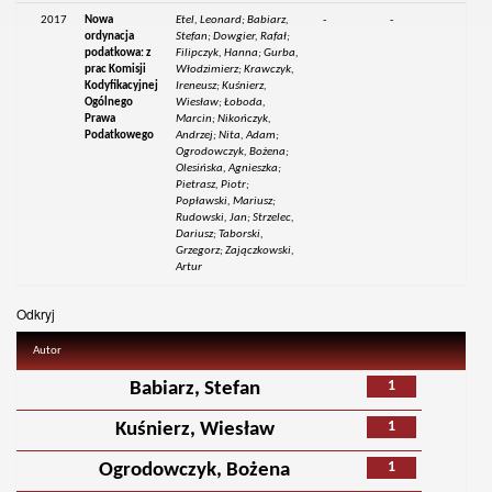
2017
Nowa
Etel, Leonard; Babiarz,
-
-
ordynacja
Stefan; Dowgier, Rafał;
podatkowa: z
Filipczyk, Hanna; Gurba,
prac Komisji
Włodzimierz; Krawczyk,
Kodyfikacyjnej
Ireneusz; Kuśnierz,
Ogólnego
Wiesław; Łoboda,
Prawa
Marcin; Nikończyk,
Podatkowego
Andrzej; Nita, Adam;
Ogrodowczyk, Bożena;
Olesińska, Agnieszka;
Pietrasz, Piotr;
Popławski, Mariusz;
Rudowski, Jan; Strzelec,
Dariusz; Taborski,
Grzegorz; Zajączkowski,
Artur
Odkryj
Autor
1
Babiarz, Stefan
1
Kuśnierz, Wiesław
1
Ogrodowczyk, Bożena