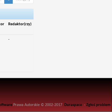
tor
Redaktor(rzy)
-
oftware
Prawa Autorskie © 2002-2017
Duraspace
-
Zgłoś problem