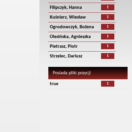
1
Filipczyk, Hanna
1
Kuśnierz, Wiesław
1
Ogrodowczyk, Bożena
1
Olesińska, Agnieszka
1
Pietrasz, Piotr
1
Strzelec, Dariusz
Posiada pliki pozycji
1
true