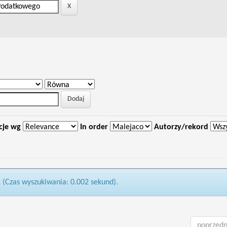
cje wg
In order
Autorzy/rekord
1 (Czas wyszukiwania: 0.002 sekund).
poprzedn