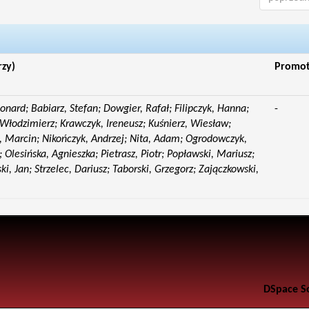
rzy)
Promo
eonard; Babiarz, Stefan; Dowgier, Rafał; Filipczyk, Hanna;
-
Włodzimierz; Krawczyk, Ireneusz; Kuśnierz, Wiesław;
 Marcin; Nikończyk, Andrzej; Nita, Adam; Ogrodowczyk,
 Olesińska, Agnieszka; Pietrasz, Piotr; Popławski, Mariusz;
i, Jan; Strzelec, Dariusz; Taborski, Grzegorz; Zajączkowski,
DSpace S