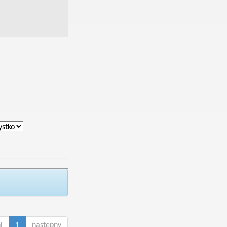
i
1
następny