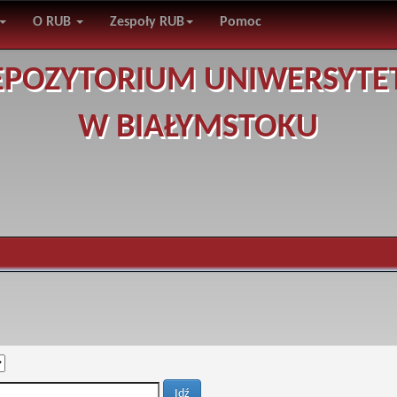
O RUB
Zespoły RUB
Pomoc
EPOZYTORIUM UNIWERSYTE
W BIAŁYMSTOKU