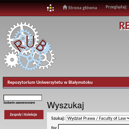
Przeglądaj:
Strona główna
Skip
R
navigation
Repozytorium Uniwersytetu w Białymstoku
Wyszukaj
Szukanie zaawansowane
Zespoły i Kolekcje
Szukaj:
for