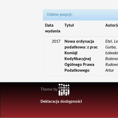
Odsłon pozycji:
Data
Tytuł
Autor(
wydania
2017
Nowa ordynacja
Etel, L
podatkowa: z prac
Gurba, 
Komisji
Łoboda,
Kodyfikacyjnej
Bożena;
Ogólnego Prawa
Rudowsk
Podatkowego
Artur
Theme by
Deklaracja dostępności