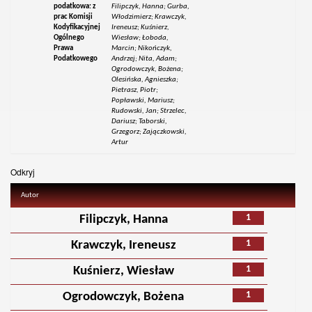
podatkowa: z
Filipczyk, Hanna; Gurba,
prac Komisji
Włodzimierz; Krawczyk,
Kodyfikacyjnej
Ireneusz; Kuśnierz,
Ogólnego
Wiesław; Łoboda,
Prawa
Marcin; Nikończyk,
Podatkowego
Andrzej; Nita, Adam;
Ogrodowczyk, Bożena;
Olesińska, Agnieszka;
Pietrasz, Piotr;
Popławski, Mariusz;
Rudowski, Jan; Strzelec,
Dariusz; Taborski,
Grzegorz; Zajączkowski,
Artur
Odkryj
Autor
1
Filipczyk, Hanna
1
Krawczyk, Ireneusz
1
Kuśnierz, Wiesław
1
Ogrodowczyk, Bożena