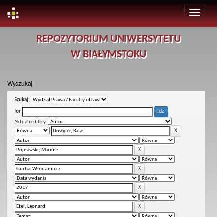
Skip
REPOZYTORIUM UNIWERSYTETU
navigation
W BIAŁYMSTOKU
Wyszukaj
Szukaj:
for
Aktualne filtry: