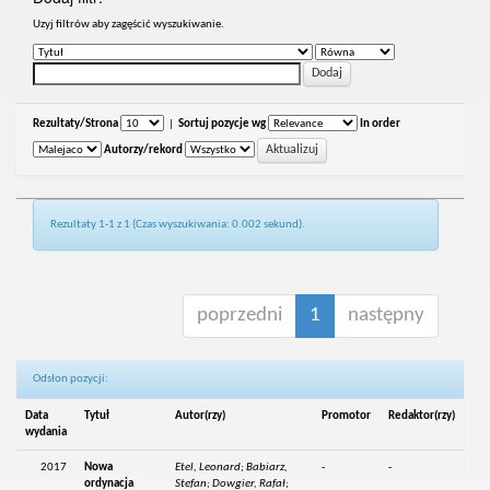
Uzyj filtrów aby zagęścić wyszukiwanie.
Rezultaty/Strona
|
Sortuj pozycje wg
In order
Autorzy/rekord
Rezultaty 1-1 z 1 (Czas wyszukiwania: 0.002 sekund).
poprzedni
1
następny
Odsłon pozycji:
Data
Tytuł
Autor(rzy)
Promotor
Redaktor(rzy)
wydania
2017
Nowa
Etel, Leonard; Babiarz,
-
-
ordynacja
Stefan; Dowgier, Rafał;