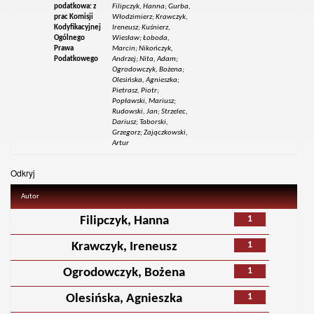
podatkowa: z
Filipczyk, Hanna; Gurba,
prac Komisji
Włodzimierz; Krawczyk,
Kodyfikacyjnej
Ireneusz; Kuśnierz,
Ogólnego
Wiesław; Łoboda,
Prawa
Marcin; Nikończyk,
Podatkowego
Andrzej; Nita, Adam;
Ogrodowczyk, Bożena;
Olesińska, Agnieszka;
Pietrasz, Piotr;
Popławski, Mariusz;
Rudowski, Jan; Strzelec,
Dariusz; Taborski,
Grzegorz; Zajączkowski,
Artur
Odkryj
Autor
1
Filipczyk, Hanna
1
Krawczyk, Ireneusz
1
Ogrodowczyk, Bożena
1
Olesińska, Agnieszka