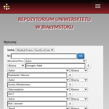
Skip
REPOZYTORIUM UNIWERSYTETU
navigation
W BIAŁYMSTOKU
Wyszukaj
Szukaj:
for
Aktualne filtry: