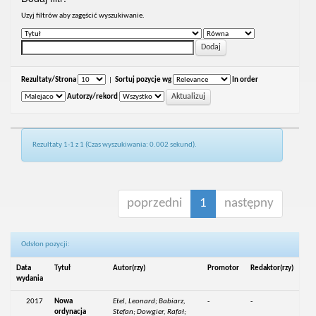
Uzyj filtrów aby zagęścić wyszukiwanie.
Rezultaty/Strona
|
Sortuj pozycje wg
In order
Autorzy/rekord
Rezultaty 1-1 z 1 (Czas wyszukiwania: 0.002 sekund).
poprzedni
1
następny
Odsłon pozycji:
Data
Tytuł
Autor(rzy)
Promotor
Redaktor(rzy)
wydania
2017
Nowa
Etel, Leonard; Babiarz,
-
-
ordynacja
Stefan; Dowgier, Rafał;