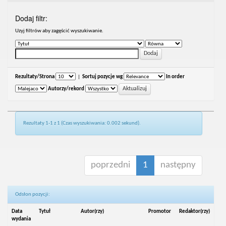
Dodaj filtr:
Uzyj filtrów aby zagęścić wyszukiwanie.
Rezultaty/Strona
|
Sortuj pozycje wg
In order
Autorzy/rekord
Rezultaty 1-1 z 1 (Czas wyszukiwania: 0.002 sekund).
poprzedni
1
następny
Odsłon pozycji:
Data
Tytuł
Autor(rzy)
Promotor
Redaktor(rzy)
wydania