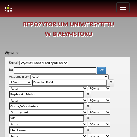
Skip
REPOZYTORIUM UNIWERSYTETU
navigation
W BIAŁYMSTOKU
Wyszukaj
Szukaj:
for
Aktualne filtry: