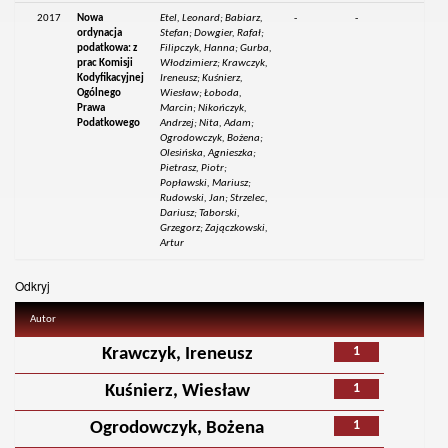
2017
Nowa
Etel, Leonard; Babiarz,
-
-
ordynacja
Stefan; Dowgier, Rafał;
podatkowa: z
Filipczyk, Hanna; Gurba,
prac Komisji
Włodzimierz; Krawczyk,
Kodyfikacyjnej
Ireneusz; Kuśnierz,
Ogólnego
Wiesław; Łoboda,
Prawa
Marcin; Nikończyk,
Podatkowego
Andrzej; Nita, Adam;
Ogrodowczyk, Bożena;
Olesińska, Agnieszka;
Pietrasz, Piotr;
Popławski, Mariusz;
Rudowski, Jan; Strzelec,
Dariusz; Taborski,
Grzegorz; Zajączkowski,
Artur
Odkryj
Autor
1
Krawczyk, Ireneusz
1
Kuśnierz, Wiesław
1
Ogrodowczyk, Bożena