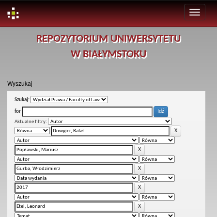
Skip
REPOZYTORIUM UNIWERSYTETU
navigation
W BIAŁYMSTOKU
Wyszukaj
Szukaj:
for
Aktualne filtry: