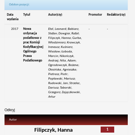
Odsłon pozycji:
Data
Tytuł
Autor(rzy)
Promotor
Redaktor(rzy)
wydania
2017
Nowa
Etel, Leonard; Babiarz,
-
-
ordynacja
Stefan; Dowgier, Rafał;
podatkowa: z
Filipczyk, Hanna; Gurba,
prac Komisji
Włodzimierz; Krawczyk,
Kodyfikacyjnej
Ireneusz; Kuśnierz,
Ogólnego
Wiesław; Łoboda,
Prawa
Marcin; Nikończyk,
Podatkowego
Andrzej; Nita, Adam;
Ogrodowczyk, Bożena;
Olesińska, Agnieszka;
Pietrasz, Piotr;
Popławski, Mariusz;
Rudowski, Jan; Strzelec,
Dariusz; Taborski,
Grzegorz; Zajączkowski,
Artur
Odkryj
Autor
1
Filipczyk, Hanna