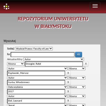
Skip
REPOZYTORIUM UNIWERSYTETU
navigation
W BIAŁYMSTOKU
Wyszukaj
Szukaj:
for
Aktualne filtry: