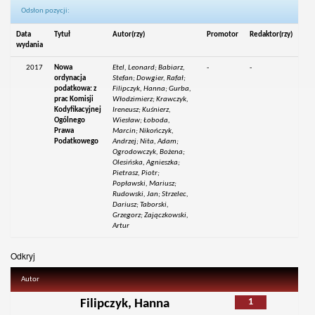
Odsłon pozycji:
Data
Tytuł
Autor(rzy)
Promotor
Redaktor(rzy)
wydania
2017
Nowa
Etel, Leonard; Babiarz,
-
-
ordynacja
Stefan; Dowgier, Rafał;
podatkowa: z
Filipczyk, Hanna; Gurba,
prac Komisji
Włodzimierz; Krawczyk,
Kodyfikacyjnej
Ireneusz; Kuśnierz,
Ogólnego
Wiesław; Łoboda,
Prawa
Marcin; Nikończyk,
Podatkowego
Andrzej; Nita, Adam;
Ogrodowczyk, Bożena;
Olesińska, Agnieszka;
Pietrasz, Piotr;
Popławski, Mariusz;
Rudowski, Jan; Strzelec,
Dariusz; Taborski,
Grzegorz; Zajączkowski,
Artur
Odkryj
Autor
1
Filipczyk, Hanna