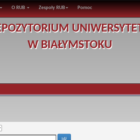
O RUB
Zespoły RUB
Pomoc
EPOZYTORIUM UNIWERSYTE
W BIAŁYMSTOKU