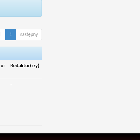
i
1
następny
tor
Redaktor(rzy)
-