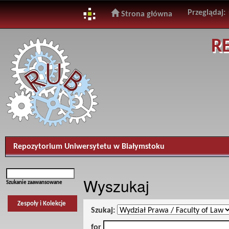
Przeglądaj:
Strona główna
Skip
R
navigation
Repozytorium Uniwersytetu w Białymstoku
Wyszukaj
Szukanie zaawansowane
Zespoły i Kolekcje
Szukaj:
for