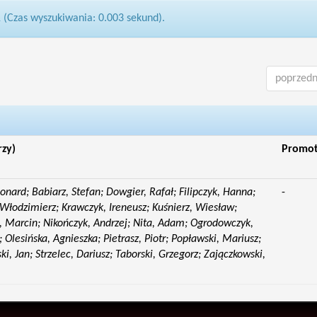
1 (Czas wyszukiwania: 0.003 sekund).
poprzedn
rzy)
Promo
eonard; Babiarz, Stefan; Dowgier, Rafał; Filipczyk, Hanna;
-
Włodzimierz; Krawczyk, Ireneusz; Kuśnierz, Wiesław;
 Marcin; Nikończyk, Andrzej; Nita, Adam; Ogrodowczyk,
 Olesińska, Agnieszka; Pietrasz, Piotr; Popławski, Mariusz;
i, Jan; Strzelec, Dariusz; Taborski, Grzegorz; Zajączkowski,