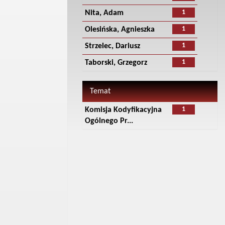
1
Nita, Adam
1
Olesińska, Agnieszka
1
Strzelec, Dariusz
1
Taborski, Grzegorz
Temat
1
Komisja Kodyfikacyjna
Ogólnego Pr...