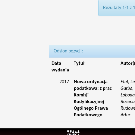
Rezultaty 1-1 z 
Odsłon pozycji:
Data
Tytuł
Autor(
wydania
2017
Nowa ordynacja
Etel, L
podatkowa: z prac
Gurba, 
Komisji
Łoboda,
Kodyfikacyjnej
Bożena;
Ogólnego Prawa
Rudowsk
Podatkowego
Artur