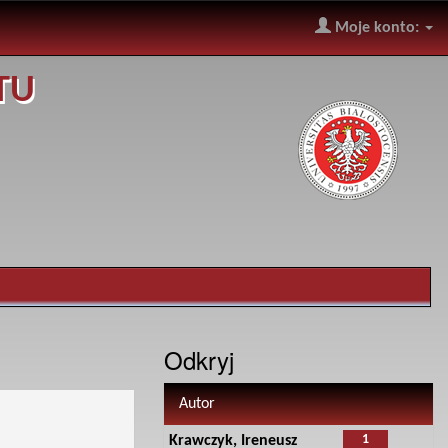
Moje konto:
TU
Odkryj
Autor
1
Krawczyk, Ireneusz