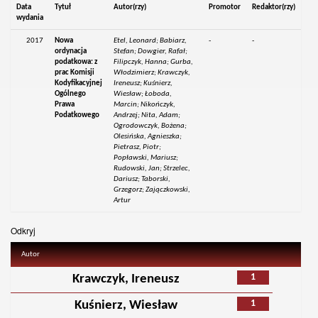
Data
Tytuł
Autor(rzy)
Promotor
Redaktor(rzy)
wydania
2017
Nowa
Etel, Leonard; Babiarz,
-
-
ordynacja
Stefan; Dowgier, Rafał;
podatkowa: z
Filipczyk, Hanna; Gurba,
prac Komisji
Włodzimierz; Krawczyk,
Kodyfikacyjnej
Ireneusz; Kuśnierz,
Ogólnego
Wiesław; Łoboda,
Prawa
Marcin; Nikończyk,
Podatkowego
Andrzej; Nita, Adam;
Ogrodowczyk, Bożena;
Olesińska, Agnieszka;
Pietrasz, Piotr;
Popławski, Mariusz;
Rudowski, Jan; Strzelec,
Dariusz; Taborski,
Grzegorz; Zajączkowski,
Artur
Odkryj
Autor
1
Krawczyk, Ireneusz
1
Kuśnierz, Wiesław