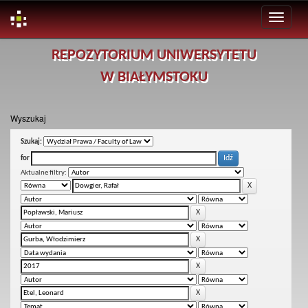
Skip
REPOZYTORIUM UNIWERSYTETU
navigation
W BIAŁYMSTOKU
Wyszukaj
Szukaj:
for
Aktualne filtry: