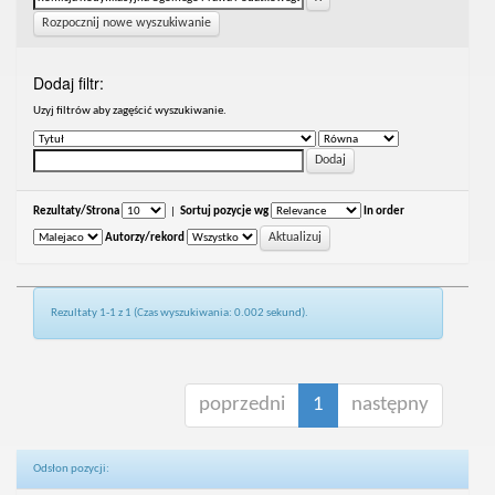
Rozpocznij nowe wyszukiwanie
Dodaj filtr:
Uzyj filtrów aby zagęścić wyszukiwanie.
Rezultaty/Strona
|
Sortuj pozycje wg
In order
Autorzy/rekord
Rezultaty 1-1 z 1 (Czas wyszukiwania: 0.002 sekund).
poprzedni
1
następny
Odsłon pozycji: