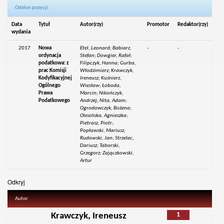
Odsłon pozycji:
Data
Tytuł
Autor(rzy)
Promotor
Redaktor(rzy)
wydania
2017
Nowa
Etel, Leonard; Babiarz,
-
-
ordynacja
Stefan; Dowgier, Rafał;
podatkowa: z
Filipczyk, Hanna; Gurba,
prac Komisji
Włodzimierz; Krawczyk,
Kodyfikacyjnej
Ireneusz; Kuśnierz,
Ogólnego
Wiesław; Łoboda,
Prawa
Marcin; Nikończyk,
Podatkowego
Andrzej; Nita, Adam;
Ogrodowczyk, Bożena;
Olesińska, Agnieszka;
Pietrasz, Piotr;
Popławski, Mariusz;
Rudowski, Jan; Strzelec,
Dariusz; Taborski,
Grzegorz; Zajączkowski,
Artur
Odkryj
Autor
1
Krawczyk, Ireneusz