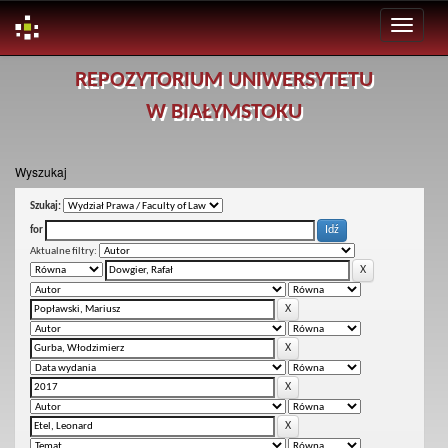
Skip
REPOZYTORIUM UNIWERSYTETU
navigation
W BIAŁYMSTOKU
Wyszukaj
Szukaj:
for
Aktualne filtry: