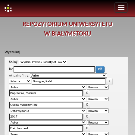
Skip
REPOZYTORIUM UNIWERSYTETU
navigation
W BIAŁYMSTOKU
Wyszukaj
Szukaj:
for
Aktualne filtry: