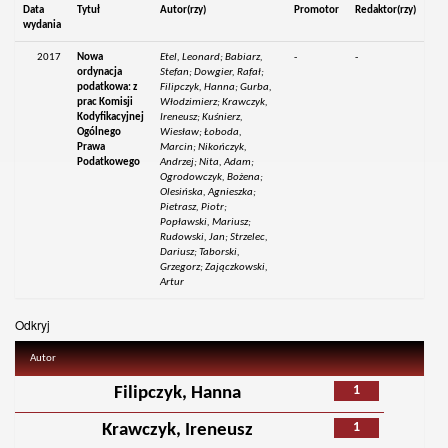
Data
Tytuł
Autor(rzy)
Promotor
Redaktor(rzy)
wydania
2017
Nowa
Etel, Leonard; Babiarz,
-
-
ordynacja
Stefan; Dowgier, Rafał;
podatkowa: z
Filipczyk, Hanna; Gurba,
prac Komisji
Włodzimierz; Krawczyk,
Kodyfikacyjnej
Ireneusz; Kuśnierz,
Ogólnego
Wiesław; Łoboda,
Prawa
Marcin; Nikończyk,
Podatkowego
Andrzej; Nita, Adam;
Ogrodowczyk, Bożena;
Olesińska, Agnieszka;
Pietrasz, Piotr;
Popławski, Mariusz;
Rudowski, Jan; Strzelec,
Dariusz; Taborski,
Grzegorz; Zajączkowski,
Artur
Odkryj
Autor
1
Filipczyk, Hanna
1
Krawczyk, Ireneusz