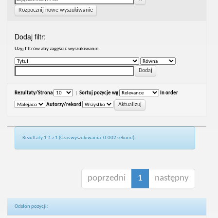
Rozpocznij nowe wyszukiwanie
Dodaj filtr:
Uzyj filtrów aby zagęścić wyszukiwanie.
Rezultaty/Strona
|
Sortuj pozycje wg
In order
Autorzy/rekord
Rezultaty 1-1 z 1 (Czas wyszukiwania: 0.002 sekund).
poprzedni
1
następny
Odsłon pozycji: