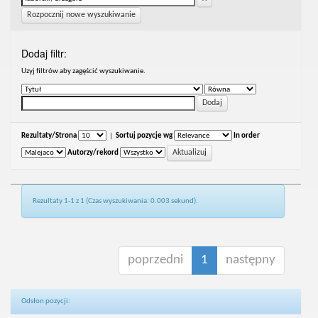
Rozpocznij nowe wyszukiwanie
Dodaj filtr:
Uzyj filtrów aby zagęścić wyszukiwanie.
Rezultaty/Strona
|
Sortuj pozycje wg
In order
Autorzy/rekord
Rezultaty 1-1 z 1 (Czas wyszukiwania: 0.003 sekund).
poprzedni
1
następny
Odsłon pozycji: