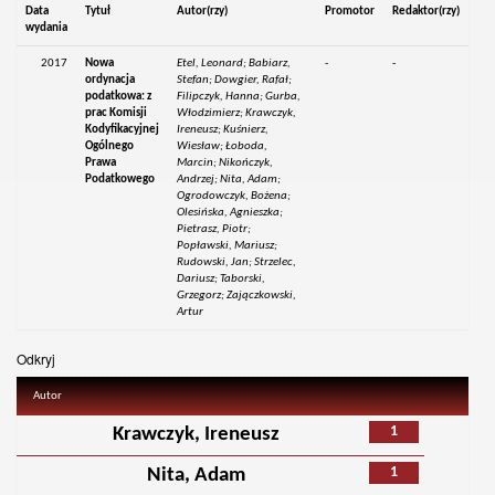
Data
Tytuł
Autor(rzy)
Promotor
Redaktor(rzy)
wydania
2017
Nowa
Etel, Leonard; Babiarz,
-
-
ordynacja
Stefan; Dowgier, Rafał;
podatkowa: z
Filipczyk, Hanna; Gurba,
prac Komisji
Włodzimierz; Krawczyk,
Kodyfikacyjnej
Ireneusz; Kuśnierz,
Ogólnego
Wiesław; Łoboda,
Prawa
Marcin; Nikończyk,
Podatkowego
Andrzej; Nita, Adam;
Ogrodowczyk, Bożena;
Olesińska, Agnieszka;
Pietrasz, Piotr;
Popławski, Mariusz;
Rudowski, Jan; Strzelec,
Dariusz; Taborski,
Grzegorz; Zajączkowski,
Artur
Odkryj
Autor
1
Krawczyk, Ireneusz
1
Nita, Adam