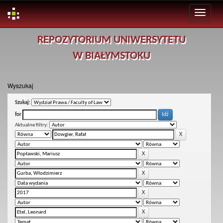
Skip
REPOZYTORIUM UNIWERSYTETU
navigation
W BIAŁYMSTOKU
Wyszukaj
Szukaj:
for
Aktualne filtry: