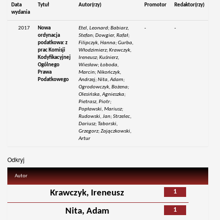
Data
Tytuł
Autor(rzy)
Promotor
Redaktor(rzy)
wydania
2017
Nowa
Etel, Leonard; Babiarz,
-
-
ordynacja
Stefan; Dowgier, Rafał;
podatkowa: z
Filipczyk, Hanna; Gurba,
prac Komisji
Włodzimierz; Krawczyk,
Kodyfikacyjnej
Ireneusz; Kuśnierz,
Ogólnego
Wiesław; Łoboda,
Prawa
Marcin; Nikończyk,
Podatkowego
Andrzej; Nita, Adam;
Ogrodowczyk, Bożena;
Olesińska, Agnieszka;
Pietrasz, Piotr;
Popławski, Mariusz;
Rudowski, Jan; Strzelec,
Dariusz; Taborski,
Grzegorz; Zajączkowski,
Artur
Odkryj
Autor
1
Krawczyk, Ireneusz
1
Nita, Adam