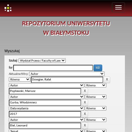
Skip
REPOZYTORIUM UNIWERSYTETU
navigation
W BIAŁYMSTOKU
Wyszukaj
Szukaj:
for
Aktualne filtry: