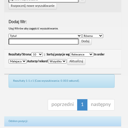
Rozpocznij nowe wyszukiwanie
Dodaj filtr:
Uzyj filtrów aby zagęścić wyszukiwanie.
Rezultaty/Strona
|
Sortuj pozycje wg
In order
Autorzy/rekord
Rezultaty 1-1 z 1 (Czas wyszukiwania: 0.003 sekund).
poprzedni
1
następny
Odsłon pozycji: