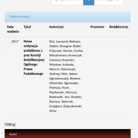
Odsłon pozycji:
Data
Tytuł
Autor(rzy)
Promotor
Redaktor(rzy)
wydania
2017
Nowa
Etel, Leonard; Babiarz,
-
-
ordynacja
Stefan; Dowgier, Rafał;
podatkowa: z
Filipczyk, Hanna; Gurba,
prac Komisji
Włodzimierz; Krawczyk,
Kodyfikacyjnej
Ireneusz; Kuśnierz,
Ogólnego
Wiesław; Łoboda,
Prawa
Marcin; Nikończyk,
Podatkowego
Andrzej; Nita, Adam;
Ogrodowczyk, Bożena;
Olesińska, Agnieszka;
Pietrasz, Piotr;
Popławski, Mariusz;
Rudowski, Jan; Strzelec,
Dariusz; Taborski,
Grzegorz; Zajączkowski,
Artur
Odkryj
Autor