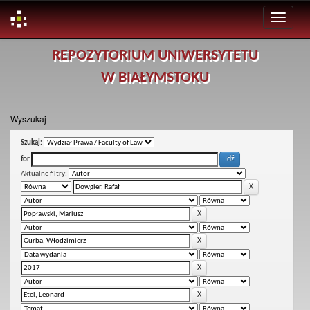
Skip
REPOZYTORIUM UNIWERSYTETU
navigation
W BIAŁYMSTOKU
Wyszukaj
Szukaj:
for
Aktualne filtry: