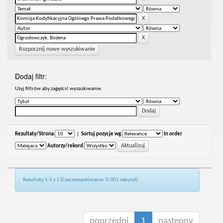
Rozpocznij nowe wyszukiwanie
Dodaj filtr:
Uzyj filtrów aby zagęścić wyszukiwanie.
Rezultaty/Strona
|
Sortuj pozycje wg
In order
Autorzy/rekord
Rezultaty 1-1 z 1 (Czas wyszukiwania: 0.001 sekund).
poprzedni
1
następny