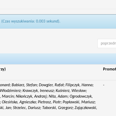
1 (Czas wyszukiwania: 0.003 sekund).
poprzedn
rzy)
Promo
eonard; Babiarz, Stefan; Dowgier, Rafał; Filipczyk, Hanna;
-
Włodzimierz; Krawczyk, Ireneusz; Kuśnierz, Wiesław;
 Marcin; Nikończyk, Andrzej; Nita, Adam; Ogrodowczyk,
 Olesińska, Agnieszka; Pietrasz, Piotr; Popławski, Mariusz;
i, Jan; Strzelec, Dariusz; Taborski, Grzegorz; Zajączkowski,