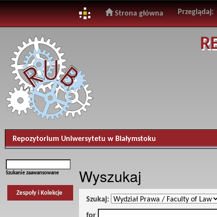
Przeglądaj:
Strona główna
Skip
R
navigation
Repozytorium Uniwersytetu w Białymstoku
Wyszukaj
Szukanie zaawansowane
Zespoły i Kolekcje
Szukaj:
for