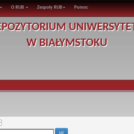
O RUB
Zespoły RUB
Pomoc
EPOZYTORIUM UNIWERSYTE
W BIAŁYMSTOKU