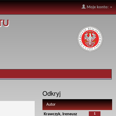
Moje konto:
TU
Odkryj
Autor
1
Krawczyk, Ireneusz