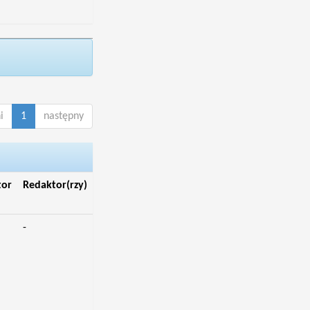
i
1
następny
tor
Redaktor(rzy)
-