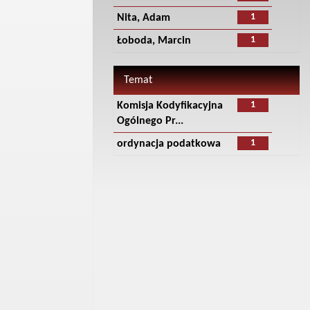
1
Nita, Adam
1
Łoboda, Marcin
Temat
1
Komisja Kodyfikacyjna
Ogólnego Pr...
1
ordynacja podatkowa