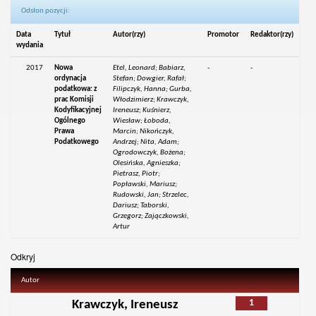
Odsłon pozycji:
Data
Tytuł
Autor(rzy)
Promotor
Redaktor(rzy)
wydania
2017
Nowa
Etel, Leonard; Babiarz,
-
-
ordynacja
Stefan; Dowgier, Rafał;
podatkowa: z
Filipczyk, Hanna; Gurba,
prac Komisji
Włodzimierz; Krawczyk,
Kodyfikacyjnej
Ireneusz; Kuśnierz,
Ogólnego
Wiesław; Łoboda,
Prawa
Marcin; Nikończyk,
Podatkowego
Andrzej; Nita, Adam;
Ogrodowczyk, Bożena;
Olesińska, Agnieszka;
Pietrasz, Piotr;
Popławski, Mariusz;
Rudowski, Jan; Strzelec,
Dariusz; Taborski,
Grzegorz; Zajączkowski,
Artur
Odkryj
Autor
1
Krawczyk, Ireneusz