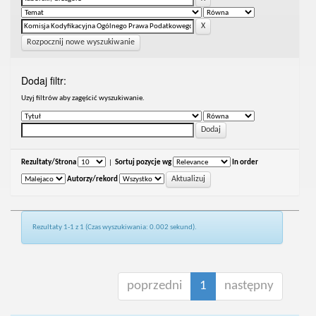
Rozpocznij nowe wyszukiwanie
Dodaj filtr:
Uzyj filtrów aby zagęścić wyszukiwanie.
Rezultaty/Strona
|
Sortuj pozycje wg
In order
Autorzy/rekord
Rezultaty 1-1 z 1 (Czas wyszukiwania: 0.002 sekund).
poprzedni
1
następny