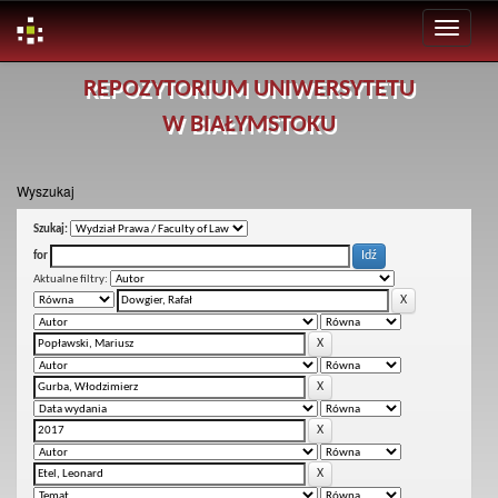
Skip
REPOZYTORIUM UNIWERSYTETU
navigation
W BIAŁYMSTOKU
Wyszukaj
Szukaj:
for
Aktualne filtry: