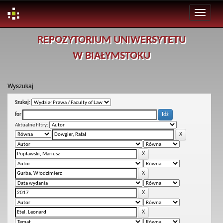
Skip
REPOZYTORIUM UNIWERSYTETU
navigation
W BIAŁYMSTOKU
Wyszukaj
Szukaj:
for
Aktualne filtry: