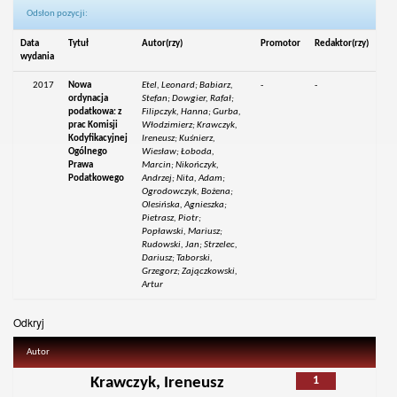
Odsłon pozycji:
Data
Tytuł
Autor(rzy)
Promotor
Redaktor(rzy)
wydania
2017
Nowa
Etel, Leonard; Babiarz,
-
-
ordynacja
Stefan; Dowgier, Rafał;
podatkowa: z
Filipczyk, Hanna; Gurba,
prac Komisji
Włodzimierz; Krawczyk,
Kodyfikacyjnej
Ireneusz; Kuśnierz,
Ogólnego
Wiesław; Łoboda,
Prawa
Marcin; Nikończyk,
Podatkowego
Andrzej; Nita, Adam;
Ogrodowczyk, Bożena;
Olesińska, Agnieszka;
Pietrasz, Piotr;
Popławski, Mariusz;
Rudowski, Jan; Strzelec,
Dariusz; Taborski,
Grzegorz; Zajączkowski,
Artur
Odkryj
Autor
1
Krawczyk, Ireneusz