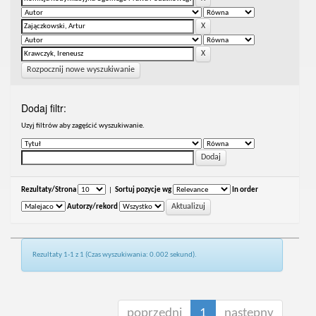
Rozpocznij nowe wyszukiwanie
Dodaj filtr:
Uzyj filtrów aby zagęścić wyszukiwanie.
Rezultaty/Strona
|
Sortuj pozycje wg
In order
Autorzy/rekord
Rezultaty 1-1 z 1 (Czas wyszukiwania: 0.002 sekund).
poprzedni
1
następny