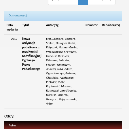
Odsłon pozycji:
Data
Tytuł
Autor(rzy)
Promotor
Redaktor(rzy)
wydania
2017
Nowa
Etel, Leonard; Babiarz,
-
-
ordynacja
Stefan; Dowgier, Rafał;
podatkowa: z
Filipczyk, Hanna; Gurba,
prac Komisji
Włodzimierz; Krawczyk,
Kodyfikacyjnej
Ireneusz; Kuśnierz,
Ogólnego
Wiesław; Łoboda,
Prawa
Marcin; Nikończyk,
Podatkowego
Andrzej; Nita, Adam;
Ogrodowczyk, Bożena;
Olesińska, Agnieszka;
Pietrasz, Piotr;
Popławski, Mariusz;
Rudowski, Jan; Strzelec,
Dariusz; Taborski,
Grzegorz; Zajączkowski,
Artur
Odkryj
Autor