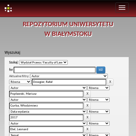
Skip
REPOZYTORIUM UNIWERSYTETU
navigation
W BIAŁYMSTOKU
Wyszukaj
Szukaj:
for
Aktualne filtry: