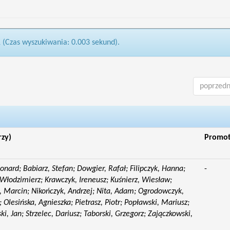
1 (Czas wyszukiwania: 0.003 sekund).
poprzedn
rzy)
Promo
eonard; Babiarz, Stefan; Dowgier, Rafał; Filipczyk, Hanna;
-
Włodzimierz; Krawczyk, Ireneusz; Kuśnierz, Wiesław;
 Marcin; Nikończyk, Andrzej; Nita, Adam; Ogrodowczyk,
 Olesińska, Agnieszka; Pietrasz, Piotr; Popławski, Mariusz;
i, Jan; Strzelec, Dariusz; Taborski, Grzegorz; Zajączkowski,