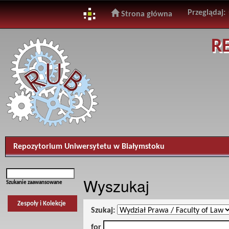
Przeglądaj:
Strona główna
Skip
R
navigation
Repozytorium Uniwersytetu w Białymstoku
Wyszukaj
Szukanie zaawansowane
Zespoły i Kolekcje
Szukaj:
for