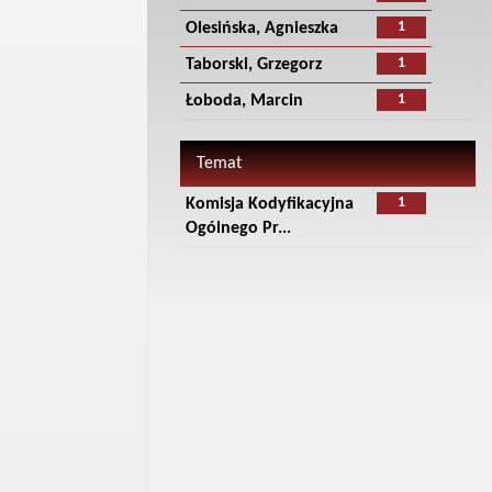
1
Olesińska, Agnieszka
1
Taborski, Grzegorz
1
Łoboda, Marcin
Temat
1
Komisja Kodyfikacyjna
Ogólnego Pr...