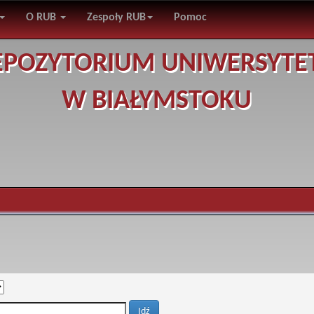
O RUB
Zespoły RUB
Pomoc
EPOZYTORIUM UNIWERSYTE
W BIAŁYMSTOKU