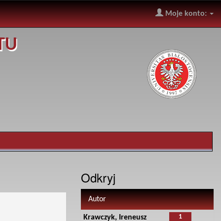
Moje konto:
TU
Odkryj
Autor
1
Krawczyk, Ireneusz