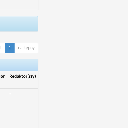
i
1
następny
tor
Redaktor(rzy)
-