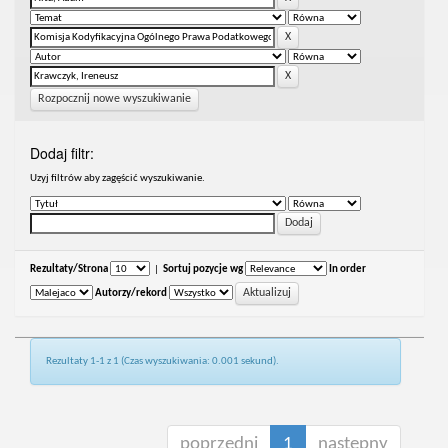
Rozpocznij nowe wyszukiwanie
Dodaj filtr:
Uzyj filtrów aby zagęścić wyszukiwanie.
Rezultaty/Strona
|
Sortuj pozycje wg
In order
Autorzy/rekord
Rezultaty 1-1 z 1 (Czas wyszukiwania: 0.001 sekund).
poprzedni
1
następny