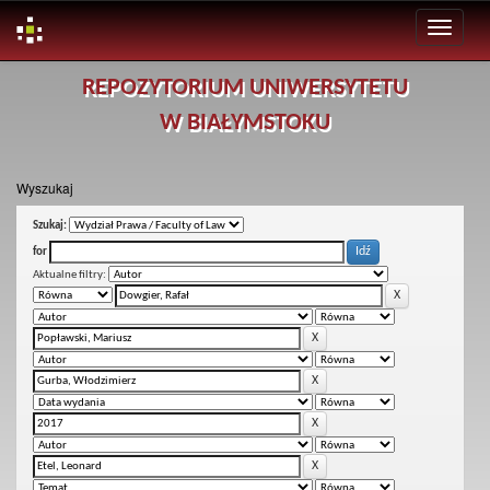
Skip
REPOZYTORIUM UNIWERSYTETU
navigation
W BIAŁYMSTOKU
Wyszukaj
Szukaj:
for
Aktualne filtry: