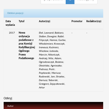
Odsłon pozycji:
Data
Tytuł
Autor(rzy)
Promotor
Redaktor(rzy)
wydania
2017
Nowa
Etel, Leonard; Babiarz,
-
-
ordynacja
Stefan; Dowgier, Rafał;
podatkowa: z
Filipczyk, Hanna; Gurba,
prac Komisji
Włodzimierz; Krawczyk,
Kodyfikacyjnej
Ireneusz; Kuśnierz,
Ogólnego
Wiesław; Łoboda,
Prawa
Marcin; Nikończyk,
Podatkowego
Andrzej; Nita, Adam;
Ogrodowczyk, Bożena;
Olesińska, Agnieszka;
Pietrasz, Piotr;
Popławski, Mariusz;
Rudowski, Jan; Strzelec,
Dariusz; Taborski,
Grzegorz; Zajączkowski,
Artur
Odkryj
Autor