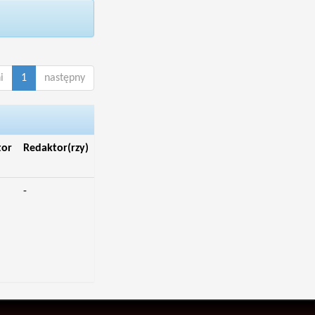
i
1
następny
tor
Redaktor(rzy)
-