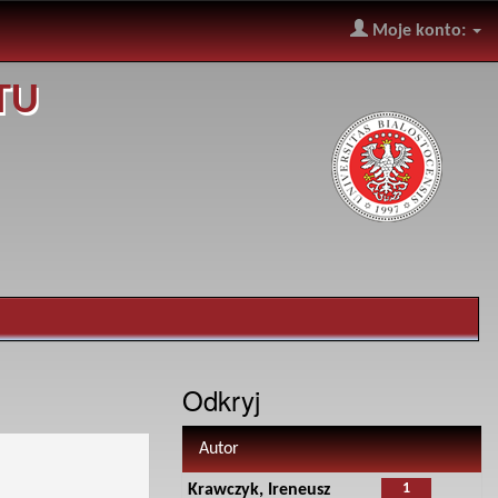
Moje konto:
TU
Odkryj
Autor
1
Krawczyk, Ireneusz