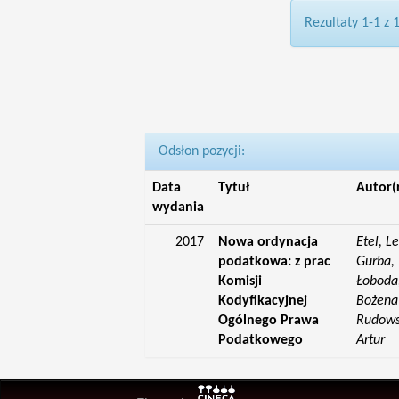
Rezultaty 1-1 z 
Odsłon pozycji:
Data
Tytuł
Autor(
wydania
2017
Nowa ordynacja
Etel, L
podatkowa: z prac
Gurba, 
Komisji
Łoboda,
Kodyfikacyjnej
Bożena;
Ogólnego Prawa
Rudowsk
Podatkowego
Artur