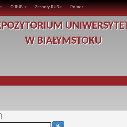
O RUB
Zespoły RUB
Pomoc
EPOZYTORIUM UNIWERSYTE
W BIAŁYMSTOKU