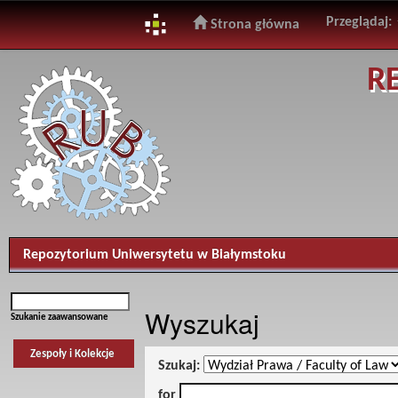
Przeglądaj:
Strona główna
Skip
R
navigation
Repozytorium Uniwersytetu w Białymstoku
Wyszukaj
Szukanie zaawansowane
Zespoły i Kolekcje
Szukaj:
for