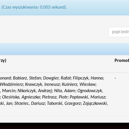
1 (Czas wyszukiwania: 0.003 sekund).
poprzedn
rzy)
Promo
eonard; Babiarz, Stefan; Dowgier, Rafał; Filipczyk, Hanna;
-
Włodzimierz; Krawczyk, Ireneusz; Kuśnierz, Wiesław;
 Marcin; Nikończyk, Andrzej; Nita, Adam; Ogrodowczyk,
 Olesińska, Agnieszka; Pietrasz, Piotr; Popławski, Mariusz;
i, Jan; Strzelec, Dariusz; Taborski, Grzegorz; Zajączkowski,