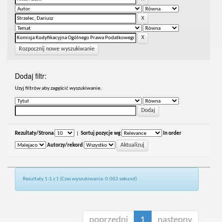
Rozpocznij nowe wyszukiwanie
Dodaj filtr:
Uzyj filtrów aby zagęścić wyszukiwanie.
Rezultaty/Strona
|
Sortuj pozycje wg
In order
Autorzy/rekord
Rezultaty 1-1 z 1 (Czas wyszukiwania: 0.002 sekund).
poprzedni
1
następny