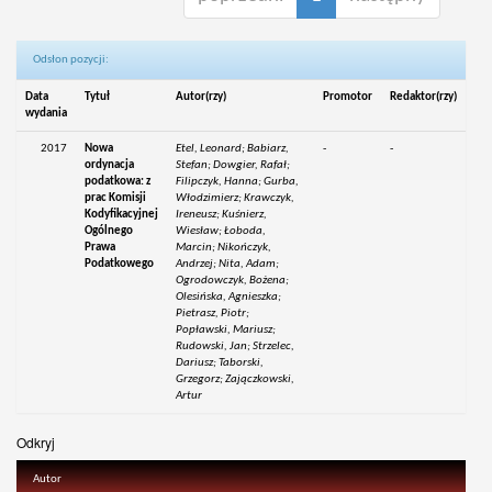
Odsłon pozycji:
Data
Tytuł
Autor(rzy)
Promotor
Redaktor(rzy)
wydania
2017
Nowa
Etel, Leonard; Babiarz,
-
-
ordynacja
Stefan; Dowgier, Rafał;
podatkowa: z
Filipczyk, Hanna; Gurba,
prac Komisji
Włodzimierz; Krawczyk,
Kodyfikacyjnej
Ireneusz; Kuśnierz,
Ogólnego
Wiesław; Łoboda,
Prawa
Marcin; Nikończyk,
Podatkowego
Andrzej; Nita, Adam;
Ogrodowczyk, Bożena;
Olesińska, Agnieszka;
Pietrasz, Piotr;
Popławski, Mariusz;
Rudowski, Jan; Strzelec,
Dariusz; Taborski,
Grzegorz; Zajączkowski,
Artur
Odkryj
Autor