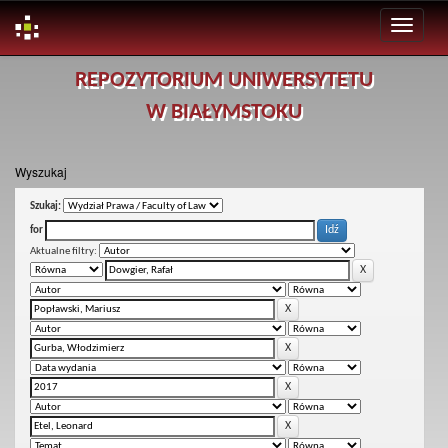
Skip
REPOZYTORIUM UNIWERSYTETU
navigation
W BIAŁYMSTOKU
Wyszukaj
Szukaj:
for
Aktualne filtry: