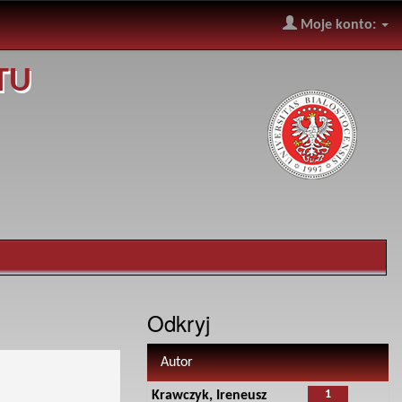
Moje konto:
TU
Odkryj
Autor
1
Krawczyk, Ireneusz