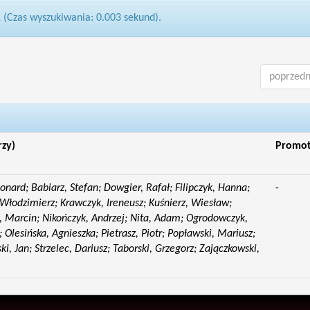
1 (Czas wyszukiwania: 0.003 sekund).
poprzedn
rzy)
Promo
eonard; Babiarz, Stefan; Dowgier, Rafał; Filipczyk, Hanna;
-
Włodzimierz; Krawczyk, Ireneusz; Kuśnierz, Wiesław;
 Marcin; Nikończyk, Andrzej; Nita, Adam; Ogrodowczyk,
 Olesińska, Agnieszka; Pietrasz, Piotr; Popławski, Mariusz;
i, Jan; Strzelec, Dariusz; Taborski, Grzegorz; Zajączkowski,