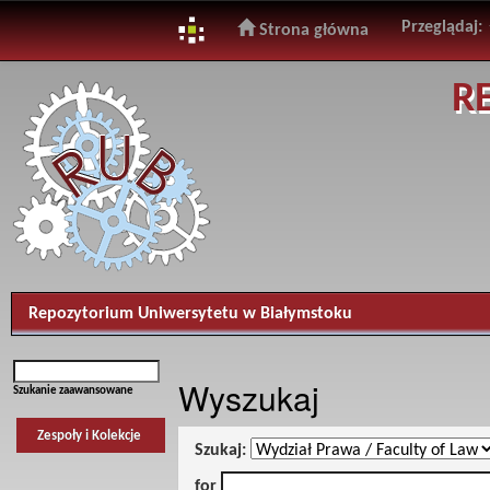
Przeglądaj:
Strona główna
Skip
R
navigation
Repozytorium Uniwersytetu w Białymstoku
Wyszukaj
Szukanie zaawansowane
Zespoły i Kolekcje
Szukaj:
for