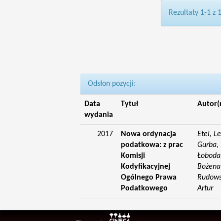
Rezultaty 1-1 z 
Odsłon pozycji:
Data
Tytuł
Autor(
wydania
2017
Nowa ordynacja
Etel, L
podatkowa: z prac
Gurba, 
Komisji
Łoboda,
Kodyfikacyjnej
Bożena;
Ogólnego Prawa
Rudowsk
Podatkowego
Artur