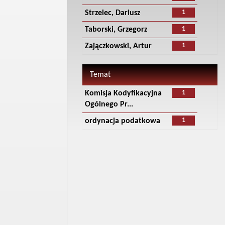
1
Strzelec, Dariusz
1
Taborski, Grzegorz
1
Zajączkowski, Artur
Temat
1
Komisja Kodyfikacyjna
Ogólnego Pr...
1
ordynacja podatkowa