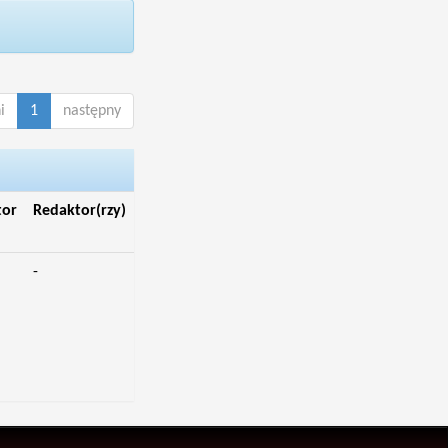
i
1
następny
tor
Redaktor(rzy)
-