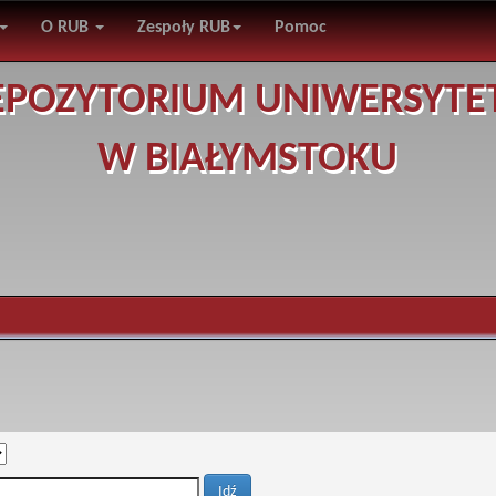
O RUB
Zespoły RUB
Pomoc
EPOZYTORIUM UNIWERSYTE
W BIAŁYMSTOKU