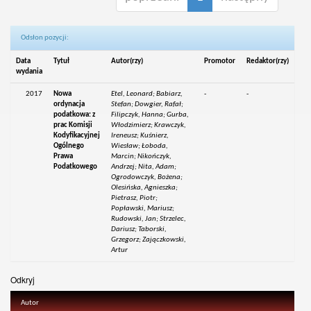
Odsłon pozycji:
Data
Tytuł
Autor(rzy)
Promotor
Redaktor(rzy)
wydania
2017
Nowa
Etel, Leonard; Babiarz,
-
-
ordynacja
Stefan; Dowgier, Rafał;
podatkowa: z
Filipczyk, Hanna; Gurba,
prac Komisji
Włodzimierz; Krawczyk,
Kodyfikacyjnej
Ireneusz; Kuśnierz,
Ogólnego
Wiesław; Łoboda,
Prawa
Marcin; Nikończyk,
Podatkowego
Andrzej; Nita, Adam;
Ogrodowczyk, Bożena;
Olesińska, Agnieszka;
Pietrasz, Piotr;
Popławski, Mariusz;
Rudowski, Jan; Strzelec,
Dariusz; Taborski,
Grzegorz; Zajączkowski,
Artur
Odkryj
Autor