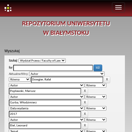
Skip
REPOZYTORIUM UNIWERSYTETU
navigation
W BIAŁYMSTOKU
Wyszukaj
Szukaj:
for
Aktualne filtry: