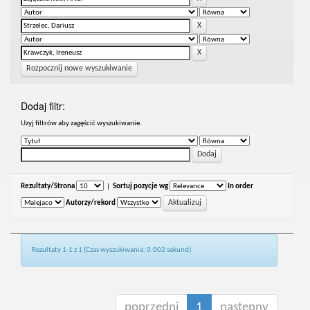
Rozpocznij nowe wyszukiwanie
Dodaj filtr:
Uzyj filtrów aby zagęścić wyszukiwanie.
Rezultaty/Strona
|
Sortuj pozycje wg
In order
Autorzy/rekord
Rezultaty 1-1 z 1 (Czas wyszukiwania: 0.002 sekund).
poprzedni
1
następny