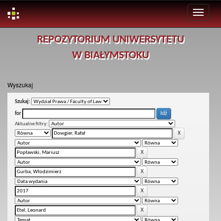
Skip
REPOZYTORIUM UNIWERSYTETU
navigation
W BIAŁYMSTOKU
Wyszukaj
Szukaj:
for
Aktualne filtry: