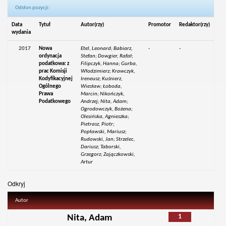
Odsłon pozycji:
Data
Tytuł
Autor(rzy)
Promotor
Redaktor(rzy)
wydania
2017
Nowa
Etel, Leonard; Babiarz,
-
-
ordynacja
Stefan; Dowgier, Rafał;
podatkowa: z
Filipczyk, Hanna; Gurba,
prac Komisji
Włodzimierz; Krawczyk,
Kodyfikacyjnej
Ireneusz; Kuśnierz,
Ogólnego
Wiesław; Łoboda,
Prawa
Marcin; Nikończyk,
Podatkowego
Andrzej; Nita, Adam;
Ogrodowczyk, Bożena;
Olesińska, Agnieszka;
Pietrasz, Piotr;
Popławski, Mariusz;
Rudowski, Jan; Strzelec,
Dariusz; Taborski,
Grzegorz; Zajączkowski,
Artur
Odkryj
Autor
1
Nita, Adam