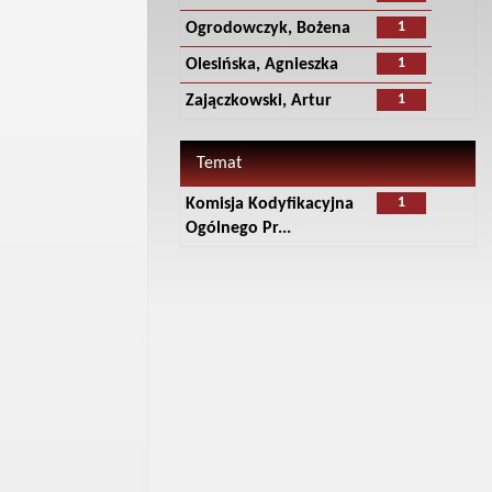
1
Ogrodowczyk, Bożena
1
Olesińska, Agnieszka
1
Zajączkowski, Artur
Temat
1
Komisja Kodyfikacyjna
Ogólnego Pr...