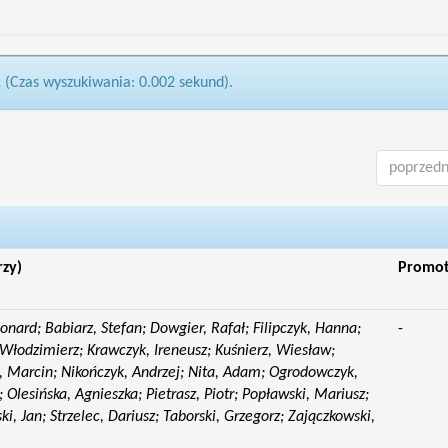
1 (Czas wyszukiwania: 0.002 sekund).
poprzedn
rzy)
Promo
eonard; Babiarz, Stefan; Dowgier, Rafał; Filipczyk, Hanna;
-
Włodzimierz; Krawczyk, Ireneusz; Kuśnierz, Wiesław;
 Marcin; Nikończyk, Andrzej; Nita, Adam; Ogrodowczyk,
 Olesińska, Agnieszka; Pietrasz, Piotr; Popławski, Mariusz;
i, Jan; Strzelec, Dariusz; Taborski, Grzegorz; Zajączkowski,