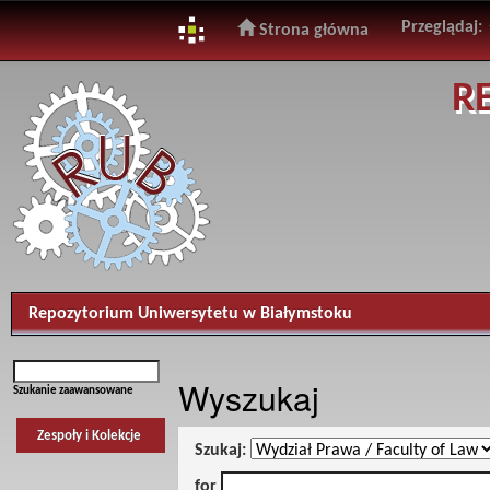
Przeglądaj:
Strona główna
Skip
R
navigation
Repozytorium Uniwersytetu w Białymstoku
Wyszukaj
Szukanie zaawansowane
Zespoły i Kolekcje
Szukaj:
for