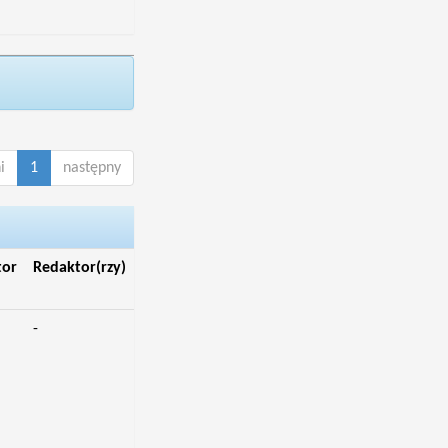
i
1
następny
tor
Redaktor(rzy)
-