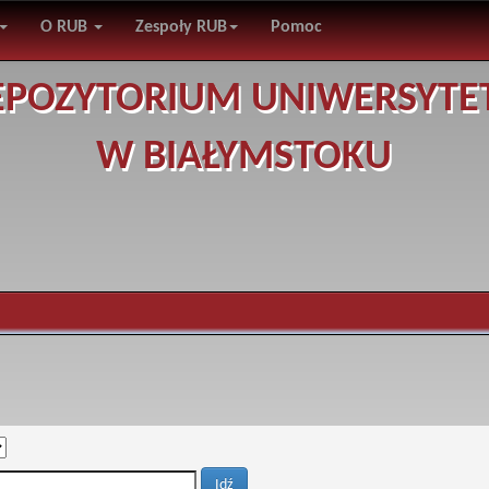
O RUB
Zespoły RUB
Pomoc
EPOZYTORIUM UNIWERSYTE
W BIAŁYMSTOKU