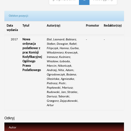
Odsłon pozycji:
Data
Tytuł
Autor(rzy)
Promotor
Redaktor(rzy)
wydania
2017
Nowa
Etel, Leonard; Babiarz,
-
-
ordynacja
Stefan; Dowgier, Rafał;
podatkowa: z
Filipczyk, Hanna; Gurba,
prac Komisji
Włodzimierz; Krawczyk,
Kodyfikacyjnej
Ireneusz; Kuśnierz,
Ogólnego
Wiesław; Łoboda,
Prawa
Marcin; Nikończyk,
Podatkowego
Andrzej; Nita, Adam;
Ogrodowczyk, Bożena;
Olesińska, Agnieszka;
Pietrasz, Piotr;
Popławski, Mariusz;
Rudowski, Jan; Strzelec,
Dariusz; Taborski,
Grzegorz; Zajączkowski,
Artur
Odkryj
Autor