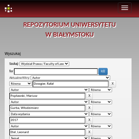
Skip
REPOZYTORIUM UNIWERSYTETU
navigation
W BIAŁYMSTOKU
Wyszukaj
Szukaj:
for
Aktualne filtry: