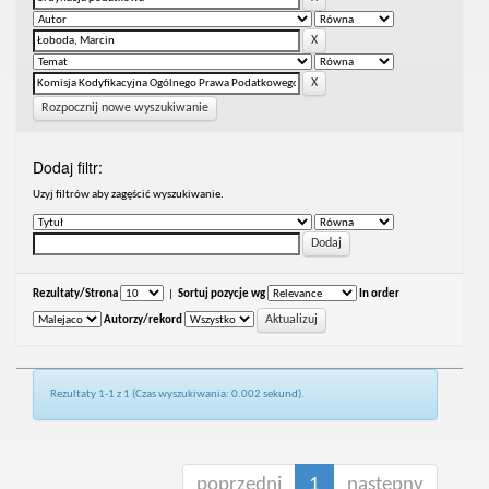
Rozpocznij nowe wyszukiwanie
Dodaj filtr:
Uzyj filtrów aby zagęścić wyszukiwanie.
Rezultaty/Strona
|
Sortuj pozycje wg
In order
Autorzy/rekord
Rezultaty 1-1 z 1 (Czas wyszukiwania: 0.002 sekund).
poprzedni
1
następny