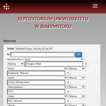
Skip
REPOZYTORIUM UNIWERSYTETU
navigation
W BIAŁYMSTOKU
Wyszukaj
Szukaj:
for
Aktualne filtry: