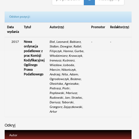
Odsłon pozycji:
Data
Tytuł
Autor(rzy)
Promotor
Redaktor(rzy)
wydania
2017
Nowa
Etel, Leonard; Babiarz,
-
-
ordynacja
Stefan; Dowgier, Rafał;
podatkowa: z
Filipczyk, Hanna; Gurba,
prac Komisji
Włodzimierz; Krawczyk,
Kodyfikacyjnej
Ireneusz; Kuśnierz,
Ogólnego
Wiesław; Łoboda,
Prawa
Marcin; Nikończyk,
Podatkowego
Andrzej; Nita, Adam;
Ogrodowczyk, Bożena;
Olesińska, Agnieszka;
Pietrasz, Piotr;
Popławski, Mariusz;
Rudowski, Jan; Strzelec,
Dariusz; Taborski,
Grzegorz; Zajączkowski,
Artur
Odkryj
Autor