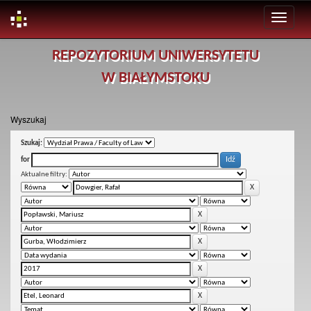
Skip
REPOZYTORIUM UNIWERSYTETU
navigation
W BIAŁYMSTOKU
Wyszukaj
Szukaj:
for
Aktualne filtry: