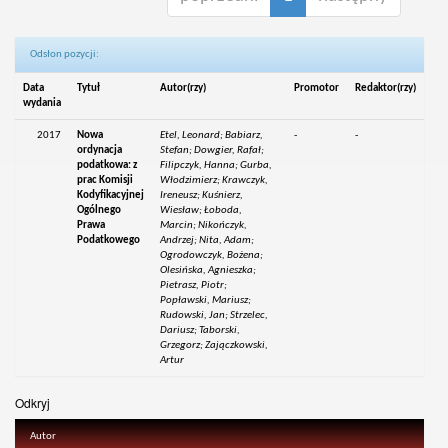
Odsłon pozycji:
Data
Tytuł
Autor(rzy)
Promotor
Redaktor(rzy)
wydania
2017
Nowa
Etel, Leonard; Babiarz,
-
-
ordynacja
Stefan; Dowgier, Rafał;
podatkowa: z
Filipczyk, Hanna; Gurba,
prac Komisji
Włodzimierz; Krawczyk,
Kodyfikacyjnej
Ireneusz; Kuśnierz,
Ogólnego
Wiesław; Łoboda,
Prawa
Marcin; Nikończyk,
Podatkowego
Andrzej; Nita, Adam;
Ogrodowczyk, Bożena;
Olesińska, Agnieszka;
Pietrasz, Piotr;
Popławski, Mariusz;
Rudowski, Jan; Strzelec,
Dariusz; Taborski,
Grzegorz; Zajączkowski,
Artur
Odkryj
Autor