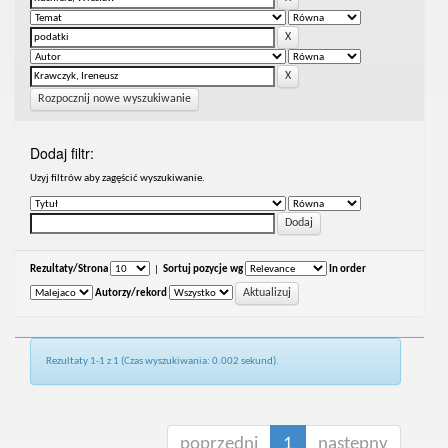
Rozpocznij nowe wyszukiwanie
Dodaj filtr:
Uzyj filtrów aby zagęścić wyszukiwanie.
Rezultaty/Strona
|
Sortuj pozycje wg
In order
Autorzy/rekord
Rezultaty 1-1 z 1 (Czas wyszukiwania: 0.002 sekund).
poprzedni
1
następny