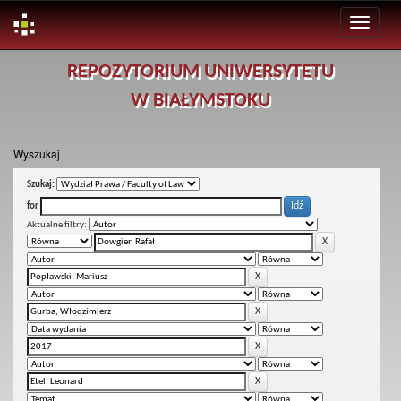
Skip
REPOZYTORIUM UNIWERSYTETU
navigation
W BIAŁYMSTOKU
Wyszukaj
Szukaj:
for
Aktualne filtry: