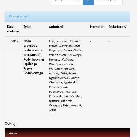
Odsłon pozycji:
Data
Tytuł
Autor(rzy)
Promotor
Redaktor(rzy)
wydania
2017
Nowa
Etel, Leonard; Babiarz,
-
-
ordynacja
Stefan; Dowgier, Rafał;
podatkowa: z
Filipczyk, Hanna; Gurba,
prac Komisji
Włodzimierz; Krawczyk,
Kodyfikacyjnej
Ireneusz; Kuśnierz,
Ogólnego
Wiesław; Łoboda,
Prawa
Marcin; Nikończyk,
Podatkowego
Andrzej; Nita, Adam;
Ogrodowczyk, Bożena;
Olesińska, Agnieszka;
Pietrasz, Piotr;
Popławski, Mariusz;
Rudowski, Jan; Strzelec,
Dariusz; Taborski,
Grzegorz; Zajączkowski,
Artur
Odkryj
Autor